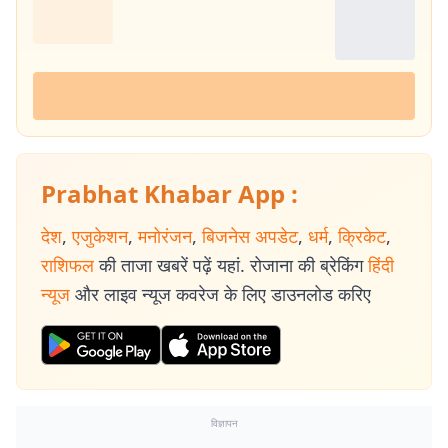
Prabhat Khabar App :
देश
,
एजुकेशन
,
मनोरंजन
,
बिजनेस अपडेट
,
धर्म
,
क्रिकेट
,
राशिफल
की ताजा खबरें पढ़ें यहां. रोजाना की ब्रेकिंग
हिंदी
न्यूज
और लाइव न्यूज कवरेज के लिए डाउनलोड करिए
विज्ञापन