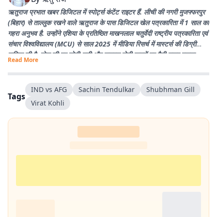
ऋतुराज प्रभात खबर डिजिटल में स्पोर्ट्स कंटेंट राइटर हैं. लीची की नगरी मुजफ्फरपुर
(बिहार) से ताल्लुक रखने वाले ऋतुराज के पास डिजिटल खेल पत्रकारिता में 1 साल का
गहरा अनुभव है. उन्होंने एशिया के प्रतिष्ठित माखनलाल चतुर्वेदी राष्ट्रीय पत्रकारिता एवं
संचार विश्वविद्यालय (MCU) से साल 2025 में मीडिया रिसर्च में मास्टर्स की डिग्री
हासिल की है. खेल की हर छोटी-बड़ी और वायरल होती खबरों पर पैनी नजर रखना
Read More
उनकी खासियत है. उनका मुख्य लक्ष्य प्रभात खबर के पाठकों तक खेल जगत की हर
सटीक और विश्लेषण से भरी खबर सबसे पहले पहुंचाना है. पढ़ने और क्रिकेट खेलने के
शौकीन ऋतुराज खेल को सिर्फ कवर नहीं करते, बल्कि उसकी बारीकियों को जीते हैं.
IND vs AFG
Sachin Tendulkar
Shubhman Gill
Tags
Virat Kohli