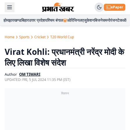
ePaper
होम
झारखण्ड
बिहार
उत्तर प्रदेश
पश्चिम बंगाल
ओरिजिनल
एजुकेशन
बिजनेस
मनोरंजन
टेक
ऑटो
Home
Sports
Cricket
T20 World Cup
Virat Kohli: प्रधानमंत्री नरेंद्र मोदी के
लिए लिखा विशेष संदेश
Author
OM TIWARI
UPDATED:
FRI, 5 JUL 2024 11:35 PM (IST)
विज्ञापन