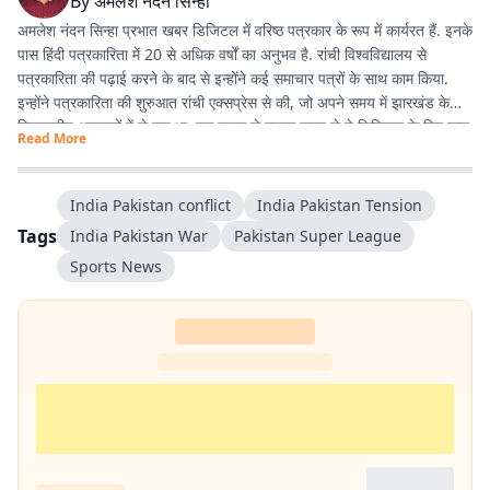
By
अमलेश नंदन सिन्हा
अमलेश नंदन सिन्हा प्रभात खबर डिजिटल में वरिष्ठ पत्रकार के रूप में कार्यरत हैं. इनके
पास हिंदी पत्रकारिता में 20 से अधिक वर्षों का अनुभव है. रांची विश्वविद्यालय से
पत्रकारिता की पढ़ाई करने के बाद से इन्होंने कई समाचार पत्रों के साथ काम किया.
इन्होंने पत्रकारिता की शुरुआत रांची एक्सप्रेस से की, जो अपने समय में झारखंड के
विश्वसनीय अखबारों में से एक था. एक दशक से ज्यादा समय से ये डिजिटल के लिए काम
Read More
कर रहे हैं. झारखंड की खबरों के अलावा, समसामयिक विषयों के बारे में भी लिखने में रुचि
रखते हैं. विज्ञान और आधुनिक चिकित्सा के बारे में देखना, पढ़ना और नई जानकारियां
प्राप्त करना इन्हें पसंद है.
India Pakistan conflict
India Pakistan Tension
Tags
India Pakistan War
Pakistan Super League
Sports News