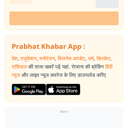
Prabhat Khabar App :
देश
,
एजुकेशन
,
मनोरंजन
,
बिजनेस अपडेट
,
धर्म
,
क्रिकेट
,
राशिफल
की ताजा खबरें पढ़ें यहां. रोजाना की ब्रेकिंग
हिंदी
न्यूज
और लाइव न्यूज कवरेज के लिए डाउनलोड करिए
विज्ञापन