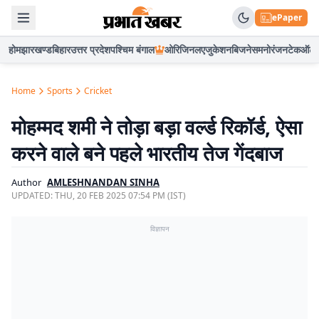
ePaper
होम
झारखण्ड
बिहार
उत्तर प्रदेश
पश्चिम बंगाल
ओरिजिनल
एजुकेशन
बिजनेस
मनोरंजन
टेक
ऑटो
Home
Sports
Cricket
मोहम्मद शमी ने तोड़ा बड़ा वर्ल्ड रिकॉर्ड, ऐसा
करने वाले बने पहले भारतीय तेज गेंदबाज
Author
AMLESHNANDAN SINHA
UPDATED:
THU, 20 FEB 2025 07:54 PM (IST)
विज्ञापन