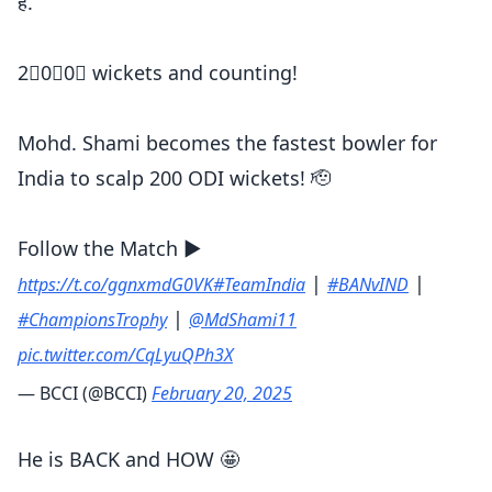
है.
2⃣0⃣0⃣ wickets and counting!
Mohd. Shami becomes the fastest bowler for
India to scalp 200 ODI wickets! 🫡
Follow the Match ▶️
|
|
https://t.co/ggnxmdG0VK
#TeamIndia
#BANvIND
|
#ChampionsTrophy
@MdShami11
pic.twitter.com/CqLyuQPh3X
— BCCI (@BCCI)
February 20, 2025
He is BACK and HOW 🤩