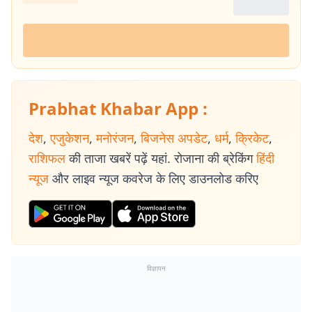
Prabhat Khabar App :
देश
,
एजुकेशन
,
मनोरंजन
,
बिजनेस अपडेट
,
धर्म
,
क्रिकेट
,
राशिफल
की ताजा खबरें पढ़ें यहां. रोजाना की ब्रेकिंग
हिंदी
न्यूज
और लाइव न्यूज कवरेज के लिए डाउनलोड करिए
विज्ञापन