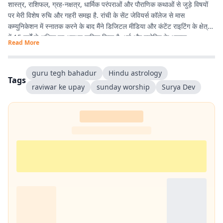
शास्त्र, राशिफल, ग्रह-नक्षत्र, धार्मिक परंपराओं और पौराणिक कथाओं से जुड़े विषयों
पर मेरी विशेष रुचि और गहरी समझ है. रांची के सेंट जेवियर्स कॉलेज से मास
कम्युनिकेशन में स्नातक करने के बाद मैंने डिजिटल मीडिया और कंटेंट राइटिंग के क्षेत्र
में 15 वर्षों से अधिक का अनुभव हासिल किया है. धर्म और ज्योतिष के अलावा
Read More
एंटरटेनमेंट, लाइफस्टाइल और शिक्षा जैसे विषयों पर भी लगातार लेखन करता रहा हूं.
मेरी कोशिश रहती है कि जटिल विषयों को आसान, रोचक और भरोसेमंद तरीके से पाठकों
तक पहुंचाया जाए.
guru tegh bahadur
Hindu astrology
Tags
raviwar ke upay
sunday worship
Surya Dev