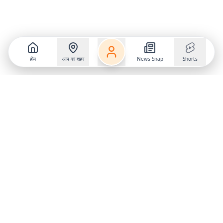
होम
आप का शहर
News Snap
Shorts
Follow us on
X
Download Mobile App
State
›
Jharkhand
›