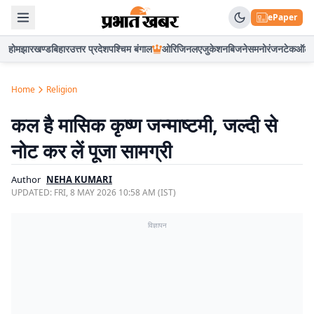
ePaper
होम
झारखण्ड
बिहार
उत्तर प्रदेश
पश्चिम बंगाल
ओरिजिनल
एजुकेशन
बिजनेस
मनोरंजन
टेक
ऑटो
Home
Religion
कल है मासिक कृष्ण जन्माष्टमी, जल्दी से
नोट कर लें पूजा सामग्री
Author
NEHA KUMARI
UPDATED:
FRI, 8 MAY 2026 10:58 AM (IST)
विज्ञापन