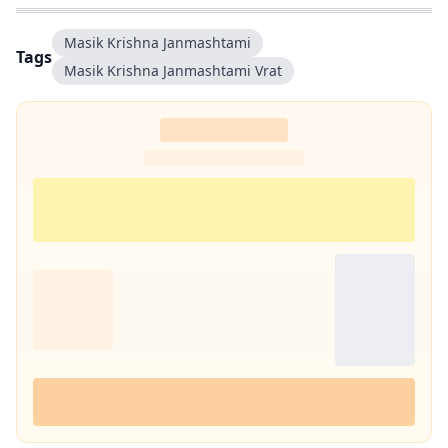
मेरी कोशिश रहती है कि जटिल विषयों को आसान, रोचक और भरोसेमंद तरीके से पाठकों
तक पहुंचाया जाए.
Masik Krishna Janmashtami
Tags
Masik Krishna Janmashtami Vrat