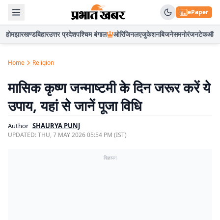
ePaper
होम
झारखण्ड
बिहार
उत्तर प्रदेश
पश्चिम बंगाल
ओरिजिनल
एजुकेशन
बिजनेस
मनोरंजन
टेक
ऑटो
Home
Religion
मासिक कृष्ण जन्माष्टमी के दिन जरूर करें ये
उपाय, यहां से जानें पूजा विधि
Author
SHAURYA PUNJ
UPDATED:
THU, 7 MAY 2026 05:54 PM (IST)
विज्ञापन