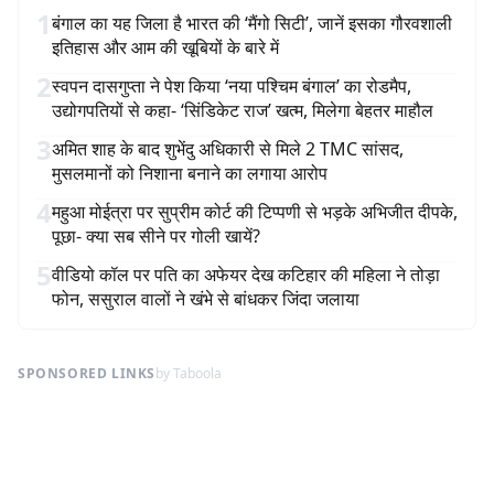
1
बंगाल का यह जिला है भारत की ‘मैंगो सिटी’, जानें इसका गौरवशाली
इतिहास और आम की खूबियों के बारे में
2
स्वपन दासगुप्ता ने पेश किया ‘नया पश्चिम बंगाल’ का रोडमैप,
उद्योगपतियों से कहा- ‘सिंडिकेट राज’ खत्म, मिलेगा बेहतर माहौल
3
अमित शाह के बाद शुभेंदु अधिकारी से मिले 2 TMC सांसद,
मुसलमानों को निशाना बनाने का लगाया आरोप
4
महुआ मोईत्रा पर सुप्रीम कोर्ट की टिप्पणी से भड़के अभिजीत दीपके,
पूछा- क्या सब सीने पर गोली खायें?
5
वीडियो कॉल पर पति का अफेयर देख कटिहार की महिला ने तोड़ा
फोन, ससुराल वालों ने खंभे से बांधकर जिंदा जलाया
SPONSORED LINKS
by Taboola