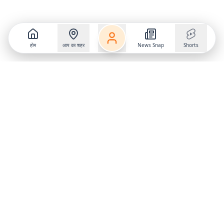
होम
आप का शहर
News Snap
Shorts
Follow us on
X
Download Mobile App
State
›
Jharkhand
›
Hindi News
Gumla News