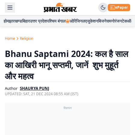
ePaper
होम
झारखण्ड
बिहार
उत्तर प्रदेश
पश्चिम बंगाल
ओरिजिनल
एजुकेशन
बिजनेस
मनोरंजन
टेक
ऑटो
Home
Religion
Bhanu Saptami 2024: कल है साल
का आखिरी भानू सप्तमी, जानें शुभ मुहूर्त
और महत्व
Author
SHAURYA PUNJ
UPDATED:
SAT, 21 DEC 2024 08:55 AM (IST)
विज्ञापन