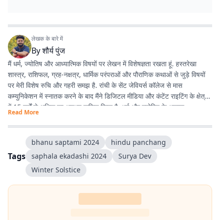
लेखक के बारे में
By
शौर्य पुंज
मैं धर्म, ज्योतिष और आध्यात्मिक विषयों पर लेखन में विशेषज्ञता रखता हूं. हस्तरेखा
शास्त्र, राशिफल, ग्रह-नक्षत्र, धार्मिक परंपराओं और पौराणिक कथाओं से जुड़े विषयों
पर मेरी विशेष रुचि और गहरी समझ है. रांची के सेंट जेवियर्स कॉलेज से मास
कम्युनिकेशन में स्नातक करने के बाद मैंने डिजिटल मीडिया और कंटेंट राइटिंग के क्षेत्र
में 15 वर्षों से अधिक का अनुभव हासिल किया है. धर्म और ज्योतिष के अलावा
Read More
एंटरटेनमेंट, लाइफस्टाइल और शिक्षा जैसे विषयों पर भी लगातार लेखन करता रहा हूं.
मेरी कोशिश रहती है कि जटिल विषयों को आसान, रोचक और भरोसेमंद तरीके से पाठकों
तक पहुंचाया जाए.
bhanu saptami 2024
hindu panchang
Tags
saphala ekadashi 2024
Surya Dev
Winter Solstice