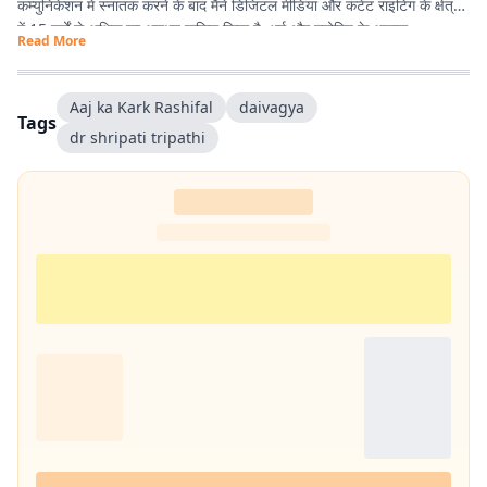
कम्युनिकेशन में स्नातक करने के बाद मैंने डिजिटल मीडिया और कंटेंट राइटिंग के क्षेत्र
में 15 वर्षों से अधिक का अनुभव हासिल किया है. धर्म और ज्योतिष के अलावा
Read More
एंटरटेनमेंट, लाइफस्टाइल और शिक्षा जैसे विषयों पर भी लगातार लेखन करता रहा हूं.
मेरी कोशिश रहती है कि जटिल विषयों को आसान, रोचक और भरोसेमंद तरीके से पाठकों
तक पहुंचाया जाए.
Aaj ka Kark Rashifal
daivagya
Tags
dr shripati tripathi