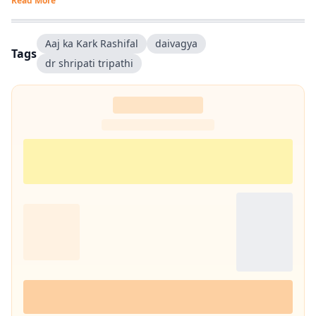
Read More
एंटरटेनमेंट, लाइफस्टाइल और शिक्षा जैसे विषयों पर भी लगातार लेखन करता रहा हूं.
मेरी कोशिश रहती है कि जटिल विषयों को आसान, रोचक और भरोसेमंद तरीके से पाठकों
तक पहुंचाया जाए.
Aaj ka Kark Rashifal
daivagya
Tags
dr shripati tripathi