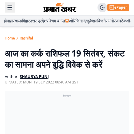
ePaper
होम
झारखण्ड
बिहार
उत्तर प्रदेश
पश्चिम बंगाल
ओरिजिनल
एजुकेशन
बिजनेस
मनोरंजन
टेक
ऑटो
Home
Rashifal
आज का कर्क राशिफल 19 सितंबर, संकट
का सामना अपने बुद्धि विवेक से करें
Author
SHAURYA PUNJ
UPDATED:
MON, 19 SEP 2022 08:40 AM (IST)
विज्ञापन