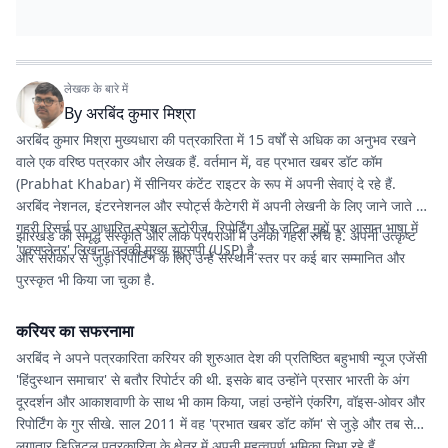
लेखक के बारे में
By
अरबिंद कुमार मिश्रा
अरबिंद कुमार मिश्रा मुख्यधारा की पत्रकारिता में 15 वर्षों से अधिक का अनुभव रखने
वाले एक वरिष्ठ पत्रकार और लेखक हैं. वर्तमान में, वह
प्रभात खबर डॉट कॉम
(Prabhat Khabar) में सीनियर कंटेंट राइटर के रूप में अपनी सेवाएं दे रहे हैं.
अरबिंद नेशनल, इंटरनेशनल और स्पोर्ट्स कैटेगरी में अपनी लेखनी के लिए जाने जाते हैं.
गहरी रिसर्च पर आधारित स्पेशल स्टोरीज, रिपोर्टिंग और जटिल मुद्दों पर आसान भाषा में
झारखंड की समृद्ध संस्कृति और लोक परंपराओं में उनकी गहरी रुचि है. अपनी उत्कृष्ट
'एक्सप्लेनर' लिखना उनकी मुख्य यूएसपी (USP) है.
और सरोकार से जुड़ी रिपोर्टिंग के लिए उन्हें संस्थान स्तर पर कई बार सम्मानित और
पुरस्कृत भी किया जा चुका है.
करियर का सफरनामा
अरबिंद ने अपने पत्रकारिता करियर की शुरुआत देश की प्रतिष्ठित बहुभाषी न्यूज एजेंसी
'हिंदुस्थान समाचार' से बतौर रिपोर्टर की थी. इसके बाद उन्होंने प्रसार भारती के अंग
दूरदर्शन और आकाशवाणी के साथ भी काम किया, जहां उन्होंने एंकरिंग, वॉइस-ओवर और
रिपोर्टिंग के गुर सीखे. साल 2011 में वह 'प्रभात खबर डॉट कॉम' से जुड़े और तब से
लगातार डिजिटल पत्रकारिता के क्षेत्र में अपनी महत्वपूर्ण भूमिका निभा रहे हैं.