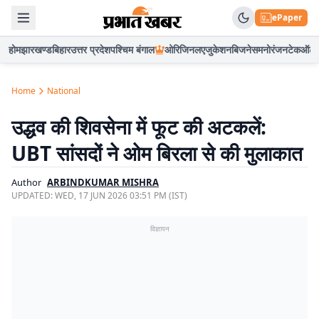
ePaper
होम
झारखण्ड
बिहार
उत्तर प्रदेश
पश्चिम बंगाल
ओरिजिनल
एजुकेशन
बिजनेस
मनोरंजन
टेक
ऑटो
Home
National
उद्धव की शिवसेना में फूट की अटकलें:
UBT सांसदों ने ओम बिरला से की मुलाकात
Author
ARBINDKUMAR MISHRA
UPDATED:
WED, 17 JUN 2026 03:51 PM (IST)
विज्ञापन