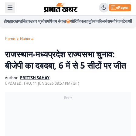
ePaper
होम
झारखण्ड
बिहार
उत्तर प्रदेश
पश्चिम बंगाल
ओरिजिनल
एजुकेशन
बिजनेस
मनोरंजन
टेक
ऑटो
Home
National
राजस्थान-मध्यप्रदेश राज्यसभा चुनाव:
बीजेपी का दबदबा, 6 में से 5 सीटों पर जीत
Author
PRITISH SAHAY
UPDATED:
THU, 11 JUN 2026 08:57 PM (IST)
विज्ञापन