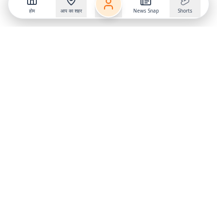
होम
आप का शहर
News Snap
Shorts
Follow us on
X
Download Mobile App
State
›
Jharkhand
›
Hindi News
Gumla News
Bihar News
Dumka News
Delhi News
Ranchi News
Odisha News
Bokaro News