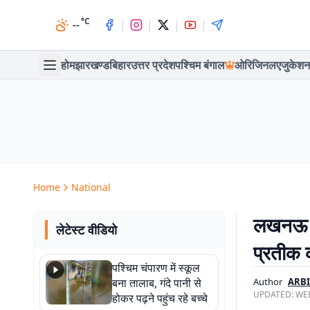
°C
|
|
|
|
--
होम
झारखण्ड
बिहार
उत्तर प्रदेश
पश्चिम बंगाल
ओरिजिनल
एजुकेशन
Home
National
लखनऊ पहु
लेटेस्ट वीडियो
प्रतीक क
पश्चिम चंपारण में स्कूल
बना तालाब, गंदे पानी से
Author
ARB
UPDATED:
WED
होकर पढ़ने पहुंच रहे बच्चे