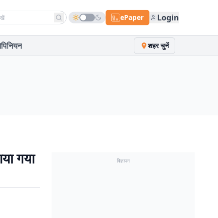
h news
Login
ePaper
पिनियन
शहर चुनें
ाया गया
विज्ञापन