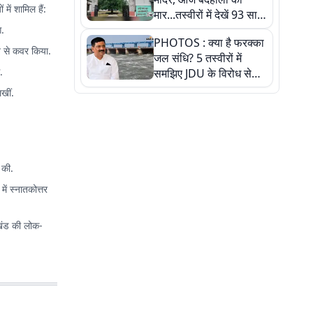
में शामिल हैं:
मार...तस्वीरों में देखें 93 साल
पुराने इस हाई स्कूल की
ग.
PHOTOS : क्या है फरक्का
हकीकत
ब से कवर किया.
जल संधि? 5 तस्वीरों में
.
समझिए JDU के विरोध से
लेकर बिहार पर असर तक
खीं.
पूरी कहानी
 की.
में स्नातकोत्तर
रखंड की लोक-