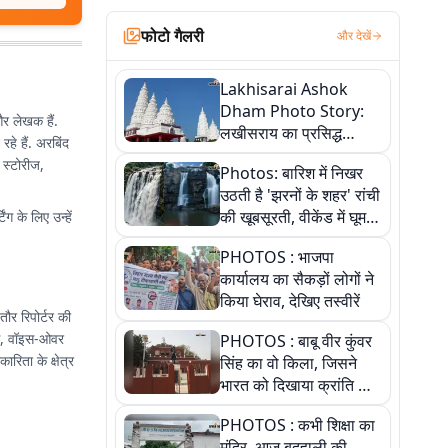
फोटो गैलरी
और देखें
Lakhisarai Ashok
Dham Photo Story:
और लेखक हैं.
लखीसराय का प्रसिद्ध
हे हैं. अरबिंद
अशोक धाम—आस्था,
 स्टोरीज,
Photos: बारिश में निखर
श्रृंगार, अनुष्ठान और
उठती है 'झरनों के शहर' रांची
अलौकिक संध्या आरती के
की खूबसूरती, वीकेंड में घूम
ग के लिए उन्हें
विहंगम दृश्य
आएं ये 5 वादियां
PHOTOS : भाजपा
कार्यालय का सैकड़ों लोगों ने
किया घेराव, देखिए तस्वीरें
तौर रिपोर्टर की
िंग, वॉइस-ओवर
PHOTOS : बाबू वीर कुंवर
रिता के क्षेत्र
सिंह का वो किला, जिसने
भारत को दिखाया क्रांति का
रास्ता: तस्वीरों में देखिए
PHOTOS : कभी शिक्षा का
मंदिर, आज बदहाली की