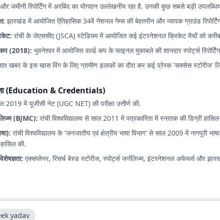
र जमीनी रिपोर्टिंग में अरबिंद का योगदान उल्लेखनीय रहा है. उनकी कुछ सबसे बड़ी उपलब्धियों 
ेल:
झारखंड में आयोजित ऐतिहासिक 34वें नेशनल गेम्स की बेहतरीन और व्यापक ग्राउंड रिपोर्टिं
िकेट:
रांची के जेएससीए (JSCA) स्टेडियम में आयोजित कई इंटरनेशनल क्रिकेट मैचों को करी
्ड कप (2018):
भुवनेश्वर में आयोजित वर्ल्ड कप के फाइनल मुकाबले की शानदार स्पोर्ट्स रिपोर्टिंग
भात खबर के इस खास विंग के लिए ग्रामीण इलाकों का दौरा कर कई प्रेरक 'सक्सेस स्टोरीज' लि
ग्यता (Education & Credentials)
ल 2019 में यूजीसी नेट (UGC NET) की परीक्षा उत्तीर्ण की.
लिज्म (BJMC):
रांची विश्वविद्यालय से साल 2011 में पत्रकारिता में स्नातक की डिग्री हासिल
भाषा):
रांची विश्वविद्यालय के 'जनजातीय एवं क्षेत्रीय भाषा विभाग' से साल 2009 में नागपुरी भाषा 
 हासिल की.
िशेषज्ञता:
एक्सप्लेनर, रिसर्च बेस्ड स्टोरीज, स्पोर्ट्स जर्नलिज्म, इंटरनेशनल अफेयर्स और झा
eek yadav