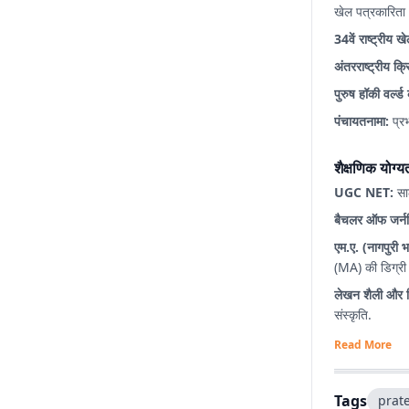
खेल पत्रकारिता औ
34वें राष्ट्रीय ख
अंतरराष्ट्रीय क्र
पुरुष हॉकी वर्ल
पंचायतनामा:
प्र
शैक्षणिक यो
UGC NET:
सा
बैचलर ऑफ जर्न
एम.ए. (नागपुरी 
(MA) की डिग्री
लेखन शैली और व
संस्कृति.
Read More
Tags
prat