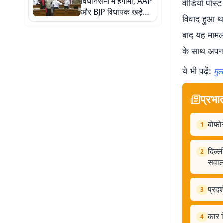
विधानसभा में हंगामा, AAP
वीडियो पोस्ट
और BJP विधायक खड़े
विवाद हुआ थ
होकर चिल्लाने लगे
बाद यह मामला
के साथ अपना
ये भी पढ़ें:
मुल
प्रभा
बोफोर
1
दिल्ल
2
सवाल
प्रदर
3
कार म
4