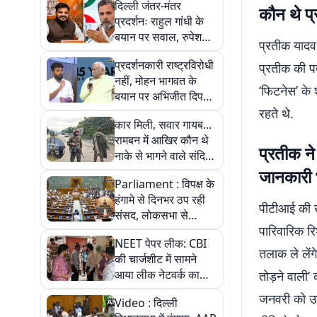
दिल्ली जंतर-मंतर
कौन थे प
प्रदर्शनः राहुल गांधी के
बयान पर सवाल, रुपेश
प्रतीक यादव 
पाण्डेय ने कहा- संस्थाओं
प्रदर्शनकारी राष्ट्रविरोधी
प्रतीक की पत
पर सवाल खड़े करना
नहीं, मोहन भागवत के
गलत
‘फिटनेस’ के
बयान पर अभिजीत दिपके
का बीजेपी पर तंज
रहते थे.
कार मिली, सवार गायब...
रामबन में आखिर कौन थे
प्रतीक ने
नाके से भागने वाले संदिग्ध
लोग?
जानकारी 
Parliament : विपक्ष के
हंगामे से दिनभर ठप रही
पीटीआई की ख
संसद, लोकसभा से
पारिवारिक रि
MSME संशोधन विधेयक
NEET पेपर लीक: CBI
पास
तलाक ले लेंगे
की चार्जशीट में सामने
आया लीक नेटवर्क का
तोड़ने वाली’
मोडस ऑपरेंडी
जनवरी को उन
Video : दिल्ली