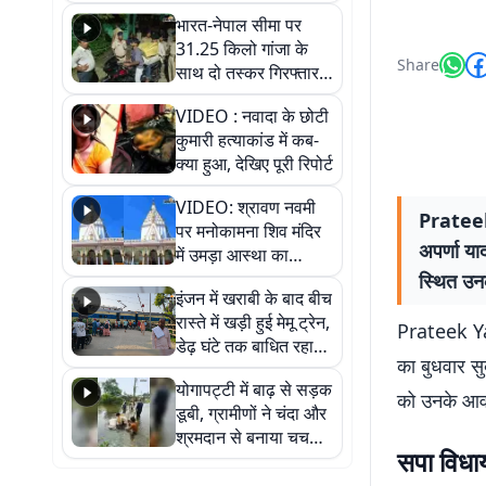
भारत-नेपाल सीमा पर
31.25 किलो गांजा के
Share
साथ दो तस्कर गिरफ्तार,
नेपाली नंबर की बाइक
VIDEO : नवादा के छोटी
जब्त
कुमारी हत्याकांड में कब-
क्या हुआ, देखिए पूरी रिपोर्ट
VIDEO: श्रावण नवमी
Prateek 
पर मनोकामना शिव मंदिर
अपर्णा य
में उमड़ा आस्था का
सैलाब, हर-हर महादेव के
स्थित उन
इंजन में खराबी के बाद बीच
जयघोष से गूंजा परिसर
रास्ते में खड़ी हुई मेमू ट्रेन,
Prateek Yad
डेढ़ घंटे तक बाधित रहा
का बुधवार स
आवागमन
योगापट्टी में बाढ़ से सड़क
को उनके आवास
डूबी, ग्रामीणों ने चंदा और
श्रमदान से बनाया चचरी
सपा विधा
पुल