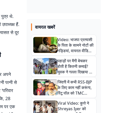
पुत्र थे.
ाध्यक्ष हैं.
वायरल खबरें
यासत से दूर
Video: भाजपा प्रत्याशी
के पिता के सामने नोटों की
गड्डियां, वायरल वीडियो
ी
से राजनीति में उबाल,
पहाड़ों पर मैगी बेचकर
अजित महतो बोले- TMC
होती है कितनी कमाई?
की गंदी चाल
युवक ने गल्ला दिखाया तो
र अपने
नौकरी वालों के खड़े हो गए
नी पत्नी से
जिंदगी में कभी RSS-BJP
कान
के लिए काम नहीं करूंगा,
र ‘परिवार
रिंटू पॉल को TMC
ंकि, 28
ऑफिस में ले जाकर पीटा,
Viral Video: कुत्ते ने
Video वायरल
राम पर एक
Shreyas Iyer को