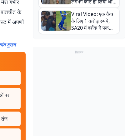
मेरा गंभीर
लगभग काट ही लिया था,
न्यूजीलैंड सीरीज से पहले
 बातचीत के
Viral Video: एक कैच
बाल-बाल बचे
के लिए 1 करोड़ रुपये,
ट में अपर्णा
SA20 में दर्शक ने पकड़ा
एक हाथ से गजब का कैच
्यंत दुखद
विज्ञापन
ाओं पर
र तंज