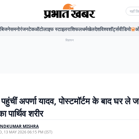
Searc
बिजनेस
मनोरंजन
टेक
ऑटो
लाइफ स्टाइल
राशिफल
धर्म
खेल
देश
विश्व
शॉर्ट्स
वीडियो
ओ
विज्ञापन
ंचीं अपर्णा यादव, पोस्टमॉर्टम के बाद घर ले ज
ा पार्थिव शरीर
INDKUMAR MISHRA
, 13 MAY 2026 06:15 PM (IST)