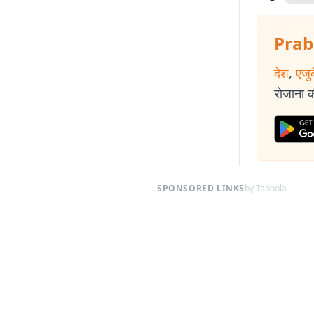
Prab
देश
,
एजु
रोजाना की
SPONSORED LINKS
by Taboola