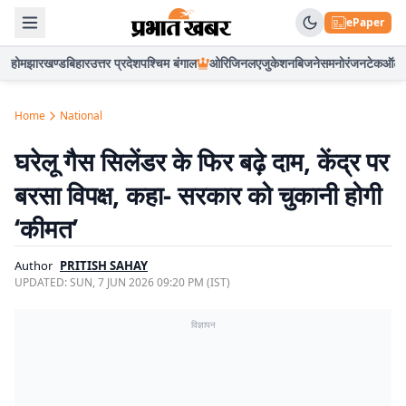
ePaper
होम
झारखण्ड
बिहार
उत्तर प्रदेश
पश्चिम बंगाल
ओरिजिनल
एजुकेशन
बिजनेस
मनोरंजन
टेक
ऑटो
Home
National
घरेलू गैस सिलेंडर के फिर बढ़े दाम, केंद्र पर
बरसा विपक्ष, कहा- सरकार को चुकानी होगी
‘कीमत’
Author
PRITISH SAHAY
UPDATED:
SUN, 7 JUN 2026 09:20 PM (IST)
विज्ञापन