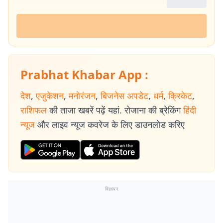
Prabhat Khabar App :
देश
,
एजुकेशन
,
मनोरंजन
,
बिजनेस अपडेट
,
धर्म
,
क्रिकेट
,
राशिफल
की ताजा खबरें पढ़ें यहां. रोजाना की ब्रेकिंग
हिंदी
न्यूज
और लाइव न्यूज कवरेज के लिए डाउनलोड करिए
विज्ञापन