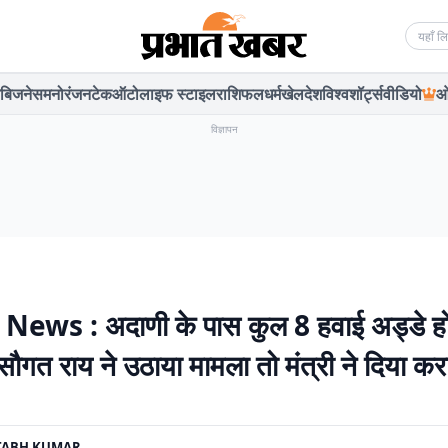
Searc
बिजनेस
मनोरंजन
टेक
ऑटो
लाइफ स्टाइल
राशिफल
धर्म
खेल
देश
विश्व
शॉर्ट्स
वीडियो
ओ
विज्ञापन
News : अदाणी के पास कुल 8 हवाई अड्डे हो
सौगत राय ने उठाया मामला तो मंत्री ने दिया कर
TABH KUMAR