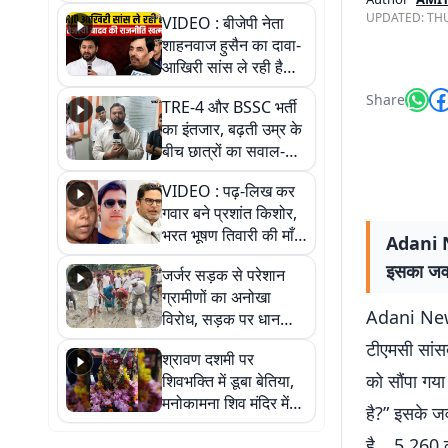
UPDATED:
THU
VIDEO : बीजेपी नेता
शाहनवाज हुसैन का दावा-
आखिरी सांस ले रही है
RJD, तेजस्वी को लेकर
Share
TRE-4 और BSSC भर्ती
क्या कहा, सुनिए
का इंतजार, बढ़ती उम्र के
बीच छात्रों का सवाल-
आखिर कब आएगी बहाली?
VIDEO : पढ़-लिख कर
देखें वीडियो
गवार बने प्रशांत किशोर,
भरत भूषण तिवारी की माँ ने
Adani Ne
कहा नहीं थी उम्मीद, बेटा
इसका जवा
जर्जर सड़क से परेशान
था तो किसी को बोलने की
ग्रामीणों का अनोखा
नहीं थी हिम्मत
Adani News 
विरोध, सड़क पर धान
रोपकर और खाद डालकर
टीएमसी सांसद
श्रावण दशमी पर
जताया आक्रोश
को सौंपा गया 
शिवभक्ति में डूबा बेतिया,
मनोकामना शिव मंदिर में
है?” इसके ज
हुआ भव्य श्रृंगार
है… 5,260 कर