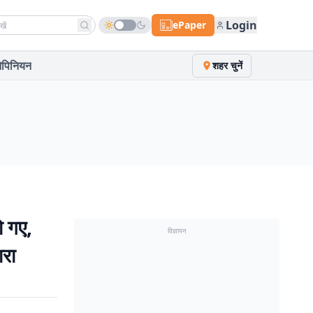
h news
Login
ePaper
पिनियन
शहर चुनें
 गए,
विज्ञापन
ारा