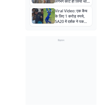
लगभग काट ही लिया था,
न्यूजीलैंड सीरीज से पहले
Viral Video: एक कैच
बाल-बाल बचे
के लिए 1 करोड़ रुपये,
SA20 में दर्शक ने पकड़ा
एक हाथ से गजब का कैच
विज्ञापन