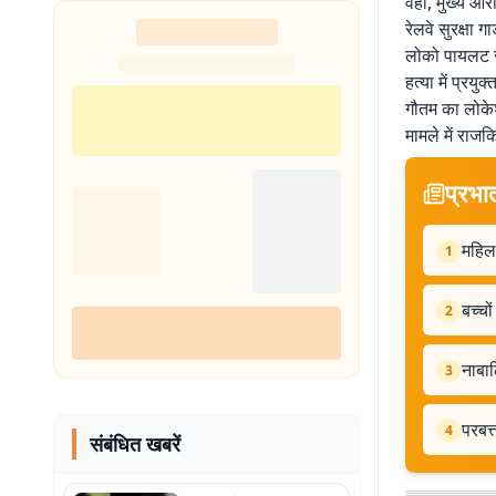
वहीं, मुख्य आर
रेलवे सुरक्षा 
लोको पायलट जी
हत्या में प्रय
गौतम का लोकेश
मामले में राज
प्रभा
महिला
1
बच्चो
2
नाबाल
3
परबत्
4
संबंधित खबरें