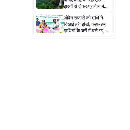
झरनों से लेकर प्राचीन मंदिरों
तक प्रकृति और आस्था का
ओपेन सफारी को CM ने
अद्भुत संगम
दिखाई हरी झंडी, कहा- हम
हाथियों के घरों में चले गए,
देखें तस्वीरें