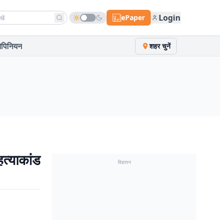
h news
Login
ePaper
पिनियन
शहर चुनें
्याकांड
विज्ञापन