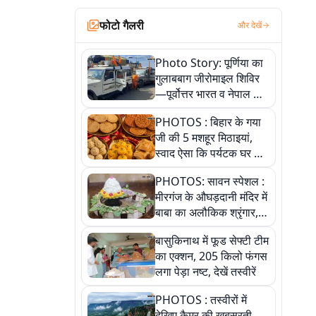
फोटो गैलरी
और देखें
Photo Story: पूर्णिया का
गुलाबबाग जीरोमाइल शिविर
—पूर्वोत्तर भारत व नेपाल के
कांवरियों का प्रमुख सेवा धाम
PHOTOS : बिहार के गया
जी की 5 मशहूर मिठाइयां,
स्वाद ऐसा कि पर्यटक घर ले
जाना नहीं भूलते, तस्वीरों में
PHOTOS: सावन स्पेशल :
देखें
मीरगंज के औघड़दानी मंदिर में
बाबा का अलौकिक श्रृंगार,
तस्वीरों में देखें महादेव के कई
बासुकिनाथ में फूड सेफ्टी टीम
मनमोहक स्वरूप
का एक्शन, 205 किलो फंगस
लगा पेड़ा नष्ट, देखें तस्वीरें
PHOTOS : तस्वीरों में
देखिए कैमूर की खूबसूरती,