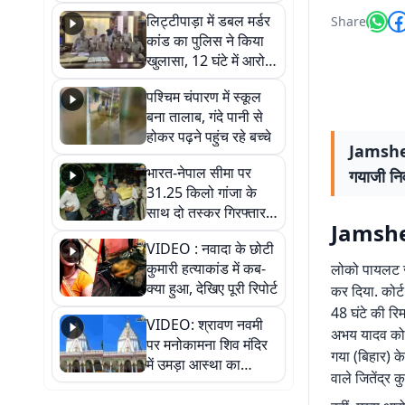
हुआ भव्य श्रृंगार
लिट्टीपाड़ा में डबल मर्डर
Share
कांड का पुलिस ने किया
खुलासा, 12 घंटे में आरोपी
गिरफ्तार
पश्चिम चंपारण में स्कूल
बना तालाब, गंदे पानी से
होकर पढ़ने पहुंच रहे बच्चे
Jamshed
भारत-नेपाल सीमा पर
गयाजी निव
31.25 किलो गांजा के
साथ दो तस्कर गिरफ्तार,
Jamshe
नेपाली नंबर की बाइक
VIDEO : नवादा के छोटी
जब्त
कुमारी हत्याकांड में कब-
लोको पायलट जी
क्या हुआ, देखिए पूरी रिपोर्ट
कर दिया. कोर्
48 घंटे की रिमा
VIDEO: श्रावण नवमी
अभय यादव को रि
पर मनोकामना शिव मंदिर
गया (बिहार) के
में उमड़ा आस्था का
वाले जितेंद्र 
सैलाब, हर-हर महादेव के
जयघोष से गूंजा परिसर