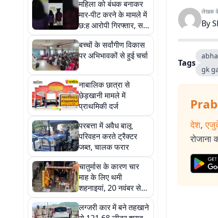
महिला को बंधक बनाकर
लेखक के 
मार-पीट करने के मामले में
By
S
छ:ह आरोपी गिरफ्तार, सभी
भेजे गए जेल
बच्चों के सर्वांगीण विकास
पर अभिभावकों से हुई चर्चा
abha
Tags
gk g
नाबालिक छात्रा से
छेड़खानी मामले में
Prab
प्राथमिकी दर्ज
देश
,
एजु
परबत्ता में अवैध बालू
परिवहन करते ट्रैक्टर
रोजाना की
जब्त, चालक फरार
चातुर्मास के कारण चार
माह के लिए थमी
शहनाइयां, 20 नवंबर से
फिर गूंजेंगे विवाह के मंगल
लग्जरी कार में बने तहखाने
गीत