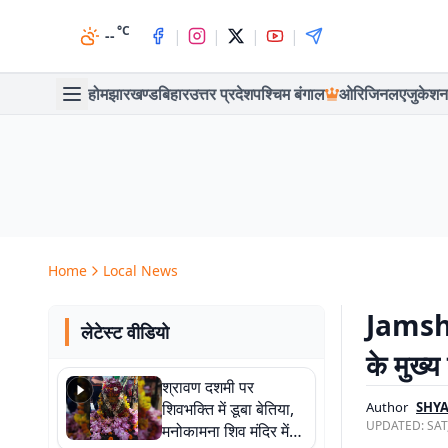
°C
|
|
|
|
--
होम
झारखण्ड
बिहार
उत्तर प्रदेश
पश्चिम बंगाल
ओरिजिनल
एजुकेशन
Home
Local News
Jamshe
लेटेस्ट वीडियो
के मुख्य
श्रावण दशमी पर
शिवभक्ति में डूबा बेतिया,
Author
SHY
UPDATED:
SAT
मनोकामना शिव मंदिर में