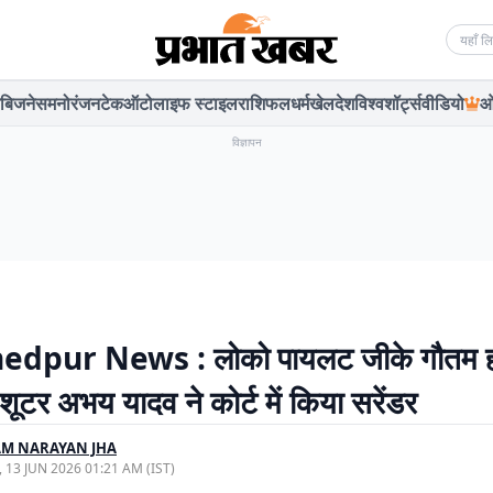
Searc
बिजनेस
मनोरंजन
टेक
ऑटो
लाइफ स्टाइल
राशिफल
धर्म
खेल
देश
विश्व
शॉर्ट्स
वीडियो
ओ
विज्ञापन
dpur News : लोको पायलट जीके गौतम हत
 शूटर अभय यादव ने कोर्ट में किया सरेंडर
AM NARAYAN JHA
, 13 JUN 2026 01:21 AM (IST)