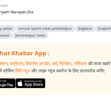
बारे में
hyam Narayan Jha
y yadav
annual sports meet jamshedpur
bagbera
brajkis
autam
Jamshedpur news
hat Khabar App :
केशन
,
मनोरंजन
,
बिजनेस अपडेट
,
धर्म
,
क्रिकेट
,
राशिफल
की ताजा खबरें प
 ब्रेकिंग
हिंदी न्यूज
और लाइव न्यूज कवरेज के लिए डाउनलोड करिए