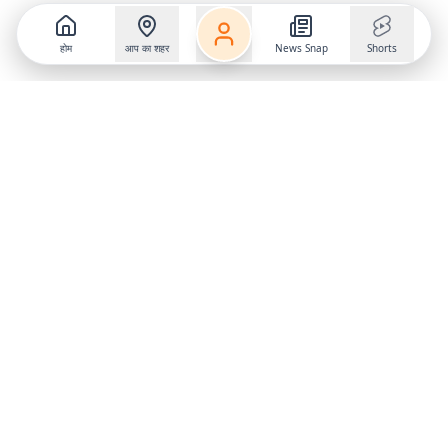
होम
आप का शहर
News Snap
Shorts
Follow us on
X
Download Mobile App
State
›
Jharkhand
›
Hindi News
Gumla News
Bihar News
Dumka News