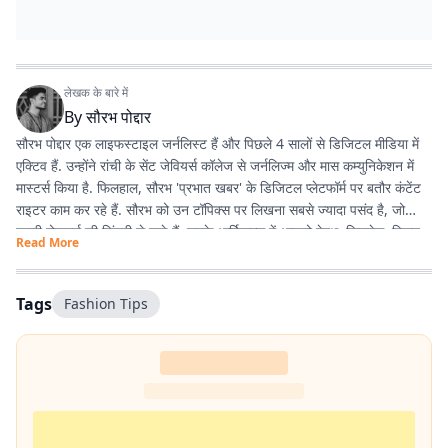
लेखक के बारे में
By
सौरभ पोद्दार
सौरभ पोद्दार एक लाइफस्टाइल जर्नलिस्ट हैं और पिछले 4 सालों से डिजिटल मीडिया में
एक्टिव हैं. उन्होंने रांची के सेंट जेवियर्स कॉलेज से जर्नलिज्म और मास कम्युनिकेशन में
मास्टर्स किया है. फिलहाल, सौरभ 'प्रभात खबर' के डिजिटल प्लेटफॉर्म पर बतौर कंटेंट
राइटर काम कर रहे हैं. सौरभ को उन टॉपिक्स पर लिखना सबसे ज्यादा पसंद है, जो
हमारी रोजमर्रा की जिंदगी से जुड़े हैं. उनके आर्टिकल्स में आपको हेल्थ, फिटनेस, स्किन-
Read More
हेयर केयर, पेरेंटिंग, हेल्दी रेसिपीज, घरेलू नुस्खे, रिलेशनशिप और वास्तु शास्त्र जैसी
उपयोगी जानकारियां मिलेंगी. फिटनेस और अच्छी सेहत सौरभ की निजी जिंदगी का भी
अहम हिस्सा हैं. वे जिन विषयों पर लिखते हैं, उन्हें अपनी रूटीन में फॉलो भी करते हैं.
Tags
Fashion Tips
उनका मानना है कि जब आप किसी चीज को खुद एक्सपीरियंस करते हैं, तभी दूसरों तक
सही और प्रैक्टिकल जानकारी पहुंचा सकते हैं. उनकी हमेशा यही कोशिश रहती है कि वे
ट्रेंडिंग टॉपिक्स पर बिल्कुल आसान और आम बोलचाल की हिंदी में लिखें, ताकि हर पाठक
उसे आसानी से समझ सके. यही वजह है कि उनके लिखे आर्टिकल्स काफी एंगेजिंग और
SEO-फ्रेंडली होते हैं.