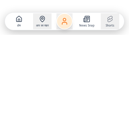
होम
आप का शहर
News Snap
Shorts
Follow us on
X
Download Mobile App
State
›
Jharkhand
›
Hindi News
Gumla News