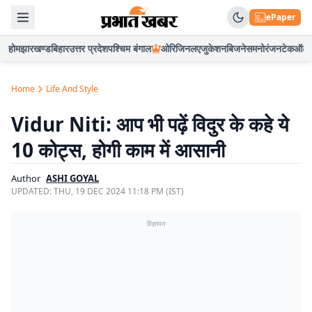
ePaper
होम
झारखण्ड
बिहार
उत्तर प्रदेश
पश्चिम बंगाल
ओरिजिनल
एजुकेशन
बिजनेस
मनोरंजन
टेक
ऑटो
Home
Life And Style
Vidur Niti: आप भी पढ़ें विदुर के कहे ये
10 कोट्स, होगी काम में आसानी
Author
ASHI GOYAL
UPDATED:
THU, 19 DEC 2024 11:18 PM (IST)
विज्ञापन