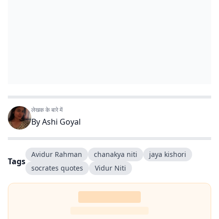
लेखक के बारे में
By
Ashi Goyal
Avidur Rahman
chanakya niti
jaya kishori
Tags
socrates quotes
Vidur Niti