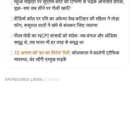
2
महुआ मोईत्रा पर सुप्रीम कोर्ट की टिप्पणी से भड़के अभिजीत दीपके,
पूछा- क्या सब सीने पर गोली खायें?
3
वीडियो कॉल पर पति का अफेयर देख कटिहार की महिला ने तोड़ा
फोन, ससुराल वालों ने खंभे से बांधकर जिंदा जलाया
4
पीएम मोदी का NCPI सांसदों को संदेश- जब बंगाल और ओडिशा
समृद्ध थे, तब भारत भी हर तरह से समृद्ध था
5
10 अगस्त को ‘हर घर तिरंगा’ रैली
:
कोलकाता में बदलेगी ट्रैफिक
व्यवस्था, बंद रहेंगी प्रमुख सड़कें
SPONSORED LINKS
by Taboola