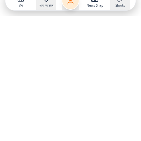
होम
आप का शहर
News Snap
Shorts
Follow us on
X
Download Mobile App
State
›
Jharkhand
›
Hindi News
Gumla News
Bihar News
Dumka News
Delhi News
Ranchi News
Odisha News
Bokaro News