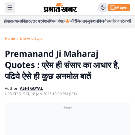
ePaper
होम
झारखण्ड
बिहार
उत्तर प्रदेश
पश्चिम बंगाल
ओरिजिनल
एजुकेशन
बिजनेस
मनोरंजन
टेक
ऑटो
Home
Life And Style
Premanand Ji Maharaj
Quotes : प्रेम ही संसार का आधार है,
पढिये ऐसे ही कुछ अनमोल बातें
Author
ASHI GOYAL
UPDATED:
SAT, 18 JAN 2025 10:00 PM (IST)
विज्ञापन