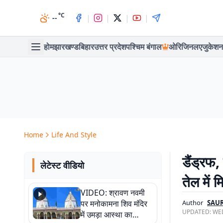
°C
|
|
|
|
--
होम
झारखण्ड
बिहार
उत्तर प्रदेश
पश्चिम बंगाल
ओरिजिनल
एजुकेशन
Home
Life And Style
डैंड्रफ
लेटेस्ट वीडियो
तेल में म
VIDEO: श्रावण नवमी
पर मनोकामना शिव मंदिर
Author
SAU
UPDATED:
WED
में उमड़ा आस्था का