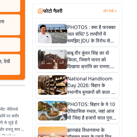
फोटो गैलरी
और देखें
खास
PHOTOS : क्या है फरक्का
जल संधि? 5 तस्वीरों में
समझिए JDU के विरोध से
लेकर बिहार पर असर तक
बाबू वीर कुंवर सिंह का वो
पूरी कहानी
किला, जिसने भारत को
 देखें
दिखाया क्रांति का रास्ता:
तस्वीरों में देखिए
National Handloom
Day 2026: बिहार के
स्थानीय बुनकरों की कला को
सलाम, तस्वीरों में देखें
PHOTOS: बिहार के ये 10
हस्तकरघा की समृद्ध परंपरा
सेंट जेवियर्स
ऐतिहासिक स्थल, जहां आज
ॉर्म पर बतौर
भी जिंदा है हजारों साल पुराना
से जुड़े हैं.
इतिहास, एक बार जरूर घूमिए
और वास्तु शास्त्र
झारखंड विधानसभा के
 विषयों पर
मॉनसून सत्र के पहले दिन