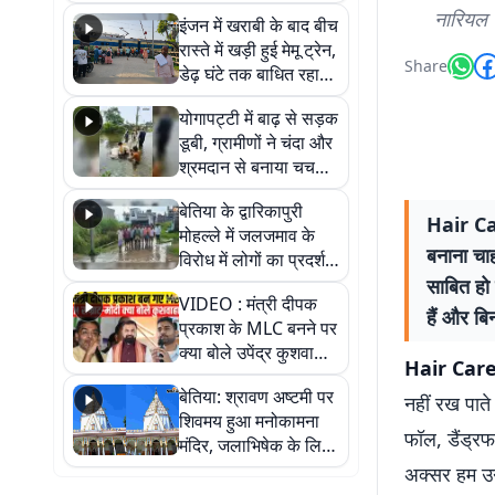
सैलाब, हर-हर महादेव के
नारियल त
इंजन में खराबी के बाद बीच
जयघोष से गूंजा परिसर
रास्ते में खड़ी हुई मेमू ट्रेन,
Share
डेढ़ घंटे तक बाधित रहा
आवागमन
योगापट्टी में बाढ़ से सड़क
डूबी, ग्रामीणों ने चंदा और
श्रमदान से बनाया चचरी
पुल
बेतिया के द्वारिकापुरी
Hair Car
मोहल्ले में जलजमाव के
बनाना चाह
विरोध में लोगों का प्रदर्शन,
स्थायी समाधान की मांग
साबित हो
VIDEO : मंत्री दीपक
हैं और बि
प्रकाश के MLC बनने पर
क्या बोले उपेंद्र कुशवाहा,
Hair Care
सुनिए
बेतिया: श्रावण अष्टमी पर
नहीं रख पाते
शिवमय हुआ मनोकामना
फॉल, डैंड्रफ
मंदिर, जलाभिषेक के लिए
लगी लंबी कतारें
अक्सर हम उन