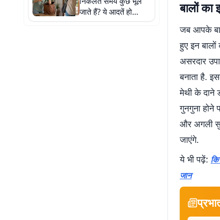
निकलते समय कुछ भूल
बालों का 
जाते हैं? ये आदतें हो
सकती हैं इसकी वजह
जब आपके बाल
हुए इन बालों 
असरदार उपाय 
बनाता है. इ
मेथी के दाने
गुनगुना होने
और अगली सुबह
जाएंगे.
ये भी पढ़ें:
किच
जान
प्रभा