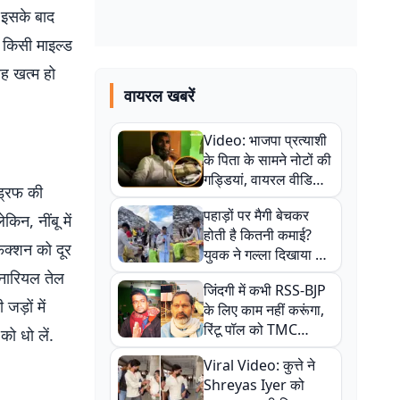
 इसके बाद
 किसी माइल्ड
रह खत्म हो
वायरल खबरें
Video: भाजपा प्रत्याशी
के पिता के सामने नोटों की
गड्डियां, वायरल वीडियो
ंड्रफ की
से राजनीति में उबाल,
पहाड़ों पर मैगी बेचकर
अजित महतो बोले- TMC
िन, नींबू में
होती है कितनी कमाई?
की गंदी चाल
ेक्शन को दूर
युवक ने गल्ला दिखाया तो
नौकरी वालों के खड़े हो गए
 नारियल तेल
जिंदगी में कभी RSS-BJP
कान
जड़ों में
के लिए काम नहीं करूंगा,
रिंटू पॉल को TMC
को धो लें.
ऑफिस में ले जाकर पीटा,
Viral Video: कुत्ते ने
Video वायरल
Shreyas Iyer को