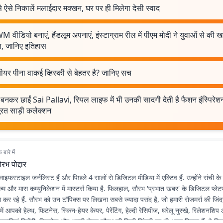
े ऐसे निकालें मलाईदार मक्खन, घर पर ही मिलेगा देसी स्वाद
वीडियो बनाएं, हैंडलूम अपनाएं, इंस्टाग्राम रील में पीएम मोदी ने युवाओं से की 
, जानिए इतिहास
बीयर पीना वाकई व्हिस्की से बेहतर है? जानिए सच
बनकर छाईं Sai Pallavi, रियल लाइफ में भी उनकी सादगी देती है फैशन इंस्पिरेशन,
ूरत साड़ी कलेक्शन
बारे में
रभ पोद्दार
ाइफस्टाइल जर्नलिस्ट हैं और पिछले 4 सालों से डिजिटल मीडिया में एक्टिव हैं. उन्होंने रांची के 
ज्म और मास कम्युनिकेशन में मास्टर्स किया है. फिलहाल, सौरभ 'प्रभात खबर' के डिजिटल प्लेटफ
 कर रहे हैं. सौरभ को उन टॉपिक्स पर लिखना सबसे ज्यादा पसंद है, जो हमारी रोजमर्रा की जिंदगी 
ें आपको हेल्थ, फिटनेस, स्किन-हेयर केयर, पेरेंटिंग, हेल्दी रेसिपीज, घरेलू नुस्खे, रिलेशनशिप 
कारियां मिलेंगी. फिटनेस और अच्छी सेहत सौरभ की निजी जिंदगी का भी अहम हिस्सा हैं. वे जिन