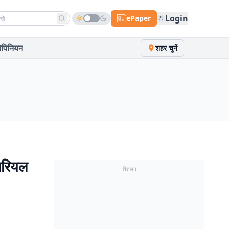
h news
Login
ePaper
पिनियन
शहर चुनें
नारियल
विज्ञापन