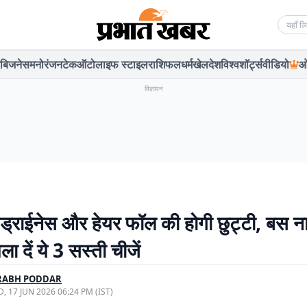
Searc
बिजनेस
मनोरंजन
टेक
ऑटो
लाइफ स्टाइल
राशिफल
धर्म
खेल
देश
विश्व
शॉर्ट्स
वीडियो
ओ
विज्ञापन
, ड्राईनेस और हेयर फॉल की होगी छुट्टी, बस 
िला दें ये 3 सस्ती चीजें
RABH PODDAR
, 17 JUN 2026 06:24 PM (IST)