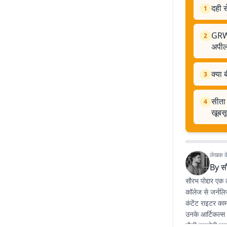
दही स
1
GRWM 
2
अपील
क्या 
3
सीता 
4
खूबस
लेखक के 
By
सौ
सौरभ पोद्दार एक ल
कॉलेज से जर्नलि
कंटेंट राइटर काम
उनके आर्टिकल्स म
जैसी उपयोगी जान