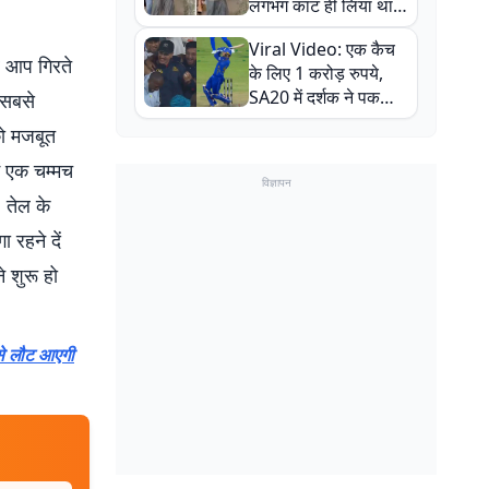
लगभग काट ही लिया था,
न्यूजीलैंड सीरीज से पहले
Viral Video: एक कैच
बाल-बाल बचे
र आप गिरते
के लिए 1 करोड़ रुपये,
SA20 में दर्शक ने पकड़ा
े सबसे
एक हाथ से गजब का कैच
को मजबूत
ं एक चम्मच
विज्ञापन
 तेल के
 रहने दें
 शुरू हो
 से लौट आएगी