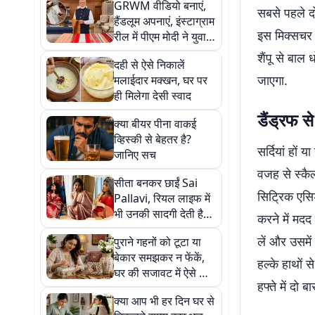
GRWM वीडियो बनाएं,
सबसे पहले दो
हैंडलूम अपनाएं, इंस्टाग्राम
इस मिक्सचर 
रील में पीएम मोदी ने युवाओं
से की खास अपील, जानिए
शैंपू से बाल
दही से ऐसे निकालें
इतिहास
जाएगा.
मलाईदार मक्खन, घर पर
ही मिलेगा देसी स्वाद
डैंड्रफ स
क्या बीयर पीना वाकई
व्हिस्की से बेहतर है?
सर्दियां हों 
जानिए सच
वजह से स्कैल
सीता बनकर छाईं Sai
सिट्रिक एसि
Pallavi, रियल लाइफ में
भी उनकी सादगी देती है
करने में मदद
फैशन इंस्पिरेशन, देखें
लें और उसमें 
पुराने गहनों को टूटा या
खूबसूरत साड़ी कलेक्शन
बेकार समझकर न फेंकें,
हल्के हाथों 
घर की सजावट में ऐसे करें
हफ्ते में दो 
इस्तेमाल
क्या आप भी हर दिन घर से