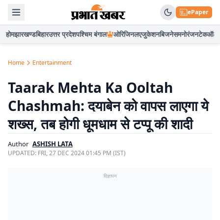
ePaper
होम
झारखण्ड
बिहार
उत्तर प्रदेश
पश्चिम बंगाल
ओरिजिनल
एजुकेशन
बिजनेस
मनोरंजन
टेक
ऑटो
Home
Entertainment
Taarak Mehta Ka Ooltah
Chashmah: दयाबेन को वापस लाएगा ये
शख्स, तब होगी धूमधाम से टप्पू की शादी
Author
ASHISH LATA
UPDATED:
FRI, 27 DEC 2024 01:45 PM (IST)
विज्ञापन