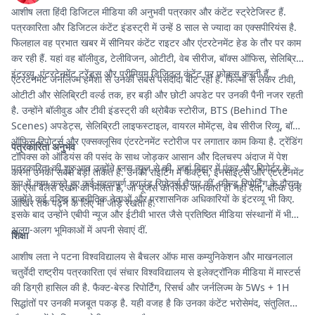
आशीष लता हिंदी डिजिटल मीडिया की अनुभवी पत्रकार और कंटेंट स्ट्रेटेजिस्ट हैं.
पत्रकारिता और डिजिटल कंटेंट इंडस्ट्री में उन्हें 8 साल से ज्यादा का एक्सपीरियंस है.
फिलहाल वह प्रभात खबर में सीनियर कंटेंट राइटर और एंटरटेनमेंट हेड के तौर पर काम
कर रही हैं. यहां वह बॉलीवुड, टेलीविजन, ओटीटी, वेब सीरीज, बॉक्स ऑफिस, सेलिब्रिटी
इंटरव्यू, एंटरटेनमेंट ट्रेंड्स और प्रीमियम डिजिटल कंटेंट पर फोकस करती हैं.
एंटरटेनमेंट जर्नलिज्म हमेशा से उनकी सबसे पसंदीदा बीट रही है. फिल्मों से लेकर टीवी,
ओटीटी और सेलिब्रिटी वर्ल्ड तक, हर बड़ी और छोटी अपडेट पर उनकी पैनी नजर रहती
है. उन्होंने बॉलीवुड और टीवी इंडस्ट्री की थ्रोबैक स्टोरीज, BTS (Behind The
Scenes) अपडेट्स, सेलिब्रिटी लाइफस्टाइल, वायरल मोमेंट्स, वेब सीरीज रिव्यू, बॉक्स
ऑफिस रिपोर्ट्स और एक्सक्लूसिव एंटरटेनमेंट स्टोरीज पर लगातार काम किया है. ट्रेंडिंग
पत्रकारिता अनुभव
टॉपिक्स को ऑडियंस की पसंद के साथ जोड़कर आसान और दिलचस्प अंदाज में पेश
पत्रकारिता की शुरुआत उन्होंने प्लस न्यूज से की, जहां बिहार में एंकर और रिपोर्टर के
करना उनकी सबसे बड़ी ताकत है. उनकी राइटिंग में फैक्ट्स, इनसाइट्स और एंटरटेनमेंट
रूप में काम करते हुए कई महत्वपूर्ण ग्राउंड रिपोर्ट्स तैयार कीं. फील्ड रिपोर्टिंग के दौरान
का ऐसा बैलेंस देखने को मिलता है, जो यूजर्स को सिर्फ जानकारी ही नहीं देता, बल्कि उन्हें
उन्होंने कई वरिष्ठ राजनीतिक नेताओं और प्रशासनिक अधिकारियों के इंटरव्यू भी किए.
आखिर तक पढ़ने के लिए भी जोड़े रखता है.
इसके बाद उन्होंने एबीपी न्यूज और ईटीवी भारत जैसे प्रतिष्ठित मीडिया संस्थानों में भी
अलग-अलग भूमिकाओं में अपनी सेवाएं दीं.
शिक्षा
आशीष लता ने पटना विश्वविद्यालय से बैचलर ऑफ मास कम्युनिकेशन और माखनलाल
चतुर्वेदी राष्ट्रीय पत्रकारिता एवं संचार विश्वविद्यालय से इलेक्ट्रॉनिक मीडिया में मास्टर्स
की डिग्री हासिल की है. फैक्ट-बेस्ड रिपोर्टिंग, रिसर्च और जर्नलिज्म के 5Ws + 1H
सिद्धांतों पर उनकी मजबूत पकड़ है. यही वजह है कि उनका कंटेंट भरोसेमंद, संतुलित