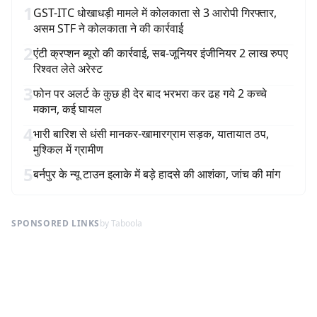
1
GST-ITC धोखाधड़ी मामले में कोलकाता से 3 आरोपी गिरफ्तार,
असम STF ने कोलकाता ने की कार्रवाई
2
एंटी क्रप्शन ब्यूरो की कार्रवाई, सब-जूनियर इंजीनियर 2 लाख रुपए
रिश्वत लेते अरेस्ट
3
फोन पर अलर्ट के कुछ ही देर बाद भरभरा कर ढह गये 2 कच्चे
मकान, कई घायल
4
भारी बारिश से धंसी मानकर-खामारग्राम सड़क, यातायात ठप,
मुश्किल में ग्रामीण
5
बर्नपुर के न्यू टाउन इलाके में बड़े हादसे की आशंका, जांच की मांग
SPONSORED LINKS
by Taboola