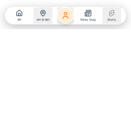
होम
आप का शहर
News Snap
Shorts
Follow us on
X
Download Mobile App
State
›
Jharkhand
›
Hindi News
Gumla News
Bihar News
Dumka News