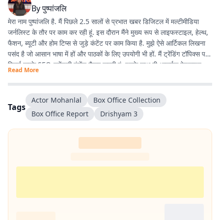
By
पुष्पांजलि
मेरा नाम पुष्पांजलि है. मैं पिछले 2.5 सालों से प्रभात खबर डिजिटल में मल्टीमीडिया
जर्नलिस्ट के तौर पर काम कर रही हूं. इस दौरान मैंने मुख्य रूप से लाइफस्टाइल, हेल्थ,
फैशन, ब्यूटी और होम टिप्स से जुड़े कंटेंट पर काम किया है. मुझे ऐसे आर्टिकल लिखना
पसंद है जो आसान भाषा में हों और पाठकों के लिए उपयोगी भी हों. मैं ट्रेंडिंग टॉपिक्स पर
रिसर्च करके SEO-फ्रेंडली कंटेंट तैयार करती हूं. इसके साथ ही आकर्षक हेडलाइन
Read More
लिखना, सही जानकारी जुटाना और डिजिटल ऑडियंस की पसंद के अनुसार कंटेंट तैयार
करना मेरी प्रमुख जिम्मेदारियों का हिस्सा रहा है. मैं हमेशा नई चीजें सीखने और अपने
लेखन को बेहतर बनाने की कोशिश करती हूं. मेरा उद्देश्य ऐसा कंटेंट तैयार करना है जो
Actor Mohanlal
Box Office Collection
Tags
लोगों तक सही जानकारी सरल और दिलचस्प तरीके से पहुंचाए.
Box Office Report
Drishyam 3