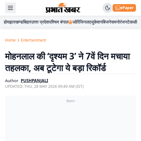
ePaper
होम
झारखण्ड
बिहार
उत्तर प्रदेश
पश्चिम बंगाल
ओरिजिनल
एजुकेशन
बिजनेस
मनोरंजन
टेक
ऑटो
Home
Entertainment
मोहनलाल की ‘दृश्यम 3’ ने 7वें दिन मचाया
तहलका, अब टूटेगा ये बड़ा रिकॉर्ड
Author
PUSHPANJALI
UPDATED:
THU, 28 MAY 2026 09:49 AM (IST)
विज्ञापन