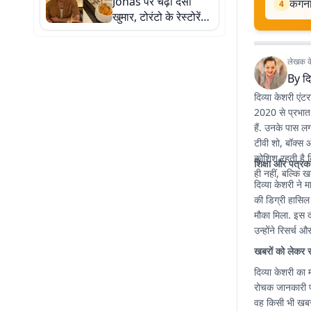
Jonas पर चढ़ा देसी
कंगना
सुनाई खरी-खोटी
4
खुमार, टोरंटो के रेस्टोरेंट
में चखा प्याज भजिया और
कचौरी
लेखक के 
By
दि
दिव्या केशरी एंट
2020 से प्रभात 
हैं. उनके पास ल
टीवी शो, बॉक्स ऑ
कोशिश रहती है 
शिक्षा और पत्रक
ही नहीं, बल्कि ख
दिव्या केशरी ने म
की डिग्री हासिल
मौका मिला. इस द
उन्होंने रिसर्च
खबरों को लेकर 
दिव्या केशरी का 
रोचक जानकारी पह
वह किसी भी खबर