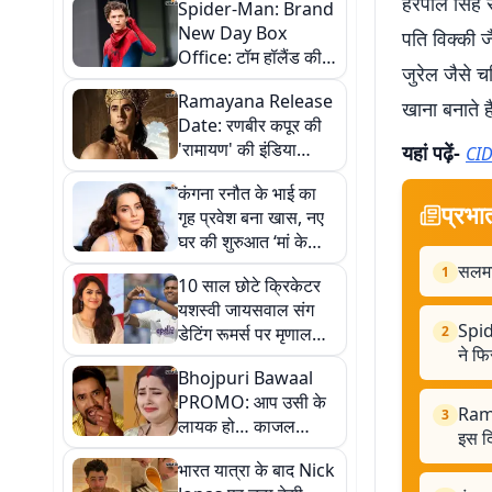
हरपाल सिंह स
Spider-Man: Brand
New Day Box
पति विक्की ज
Office: टॉम हॉलैंड की
जुरेल जैसे चर
'स्पाइडर-मैन: ब्रांड न्यू डे'
Ramayana Release
ने फिर पकड़ी रफ्तार, अब
खाना बनाते है
Date: रणबीर कपूर की
'एवेंजर्स: एंडगेम' का
'रामायण' की इंडिया
यहां पढ़ें-
रिकॉर्ड खतरे में
CID
रिलीज डेट बदली, अब इस
कंगना रनौत के भाई का
दिन थिएटर्स में आएगी
प्रभा
गृह प्रवेश बना खास, नए
फिल्म
घर की शुरुआत ‘मां के
नाम’ पौधे के साथ
सलमान
1
10 साल छोटे क्रिकेटर
यशस्वी जायसवाल संग
Spid
डेटिंग रूमर्स पर मृणाल
2
ने फि
ठाकुर ने तोड़ी चुप्पी,
Bhojpuri Bawaal
बोलीं- देश में क्या कुछ नहीं
PROMO: आप उसी के
हो रहा है
Rama
3
लायक हो… काजल
इस दि
राघवानी पर भड़के
भारत यात्रा के बाद Nick
निरहुआ, आम्रपाली ने भी