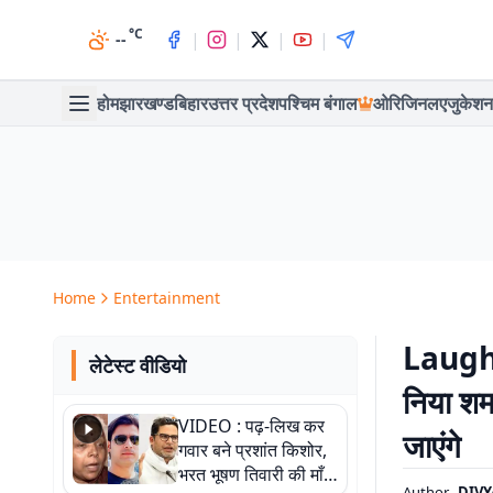
°C
|
|
|
|
--
होम
झारखण्ड
बिहार
उत्तर प्रदेश
पश्चिम बंगाल
ओरिजिनल
एजुकेशन
Home
Entertainment
Laughte
लेटेस्ट वीडियो
निया शर्
VIDEO : पढ़-लिख कर
जाएंगे
गवार बने प्रशांत किशोर,
भरत भूषण तिवारी की माँ ने
Author
DIVY