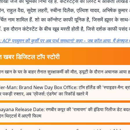
ोखी जज की भूमिका निभा रहे हैं. कंटेस्टेंट्स की लिस्ट में अंकिता लोखं
ैन, राहुल वैद्य, सुदेश लहरी, रुबीना दिलैक, एल्विश यादव, अभिषेक कुमार
्चित नाम शामिल हैं. शो का कॉन्सेप्ट काफी यूनिक है, जिसमें ह्यूमर के साथ
ं. इस दौरान कंटेस्टेंट के बीच खूब मस्ती होती है, जिसे दर्शक काफी पसंद क
: ACP प्रद्युमन की कुर्सी पर अब पार्थ समथान? कहा – जब कॉल आया, मैं कंफ्यूज
त खबर डिजिटल टॉप स्टोरी
 खान के घर के बाहर तैनात सुरक्षाकर्मी की मौत, ड्यूटी के दौरान अचानक आया ह
er-Man: Brand New Day Box Office: टॉम हॉलैंड की 'स्पाइडर-मैन: ब्रांड 
र पकड़ी रफ्तार, अब 'एवेंजर्स: एंडगेम' का रिकॉर्ड खतरे में
yana Release Date: रणबीर कपूर की 'रामायण' की इंडिया रिलीज डेट बद
न थिएटर्स में आएगी फिल्म