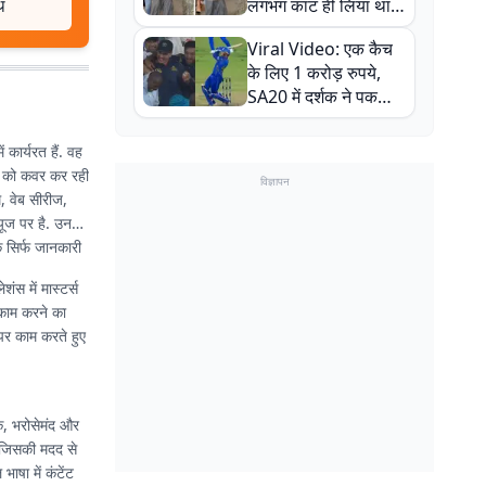
थ
लगभग काट ही लिया था,
न्यूजीलैंड सीरीज से पहले
Viral Video: एक कैच
बाल-बाल बचे
के लिए 1 करोड़ रुपये,
SA20 में दर्शक ने पकड़ा
एक हाथ से गजब का कैच
 कार्यरत हैं. वह
ों को कवर कर रही
विज्ञापन
, वेब सीरीज,
्यूज पर है. उनकी
 सिर्फ जानकारी
ंस में मास्टर्स
 काम करने का
 पर काम करते हुए
ीक, भरोसेमंद और
, जिसकी मदद से
षा में कंटेंट