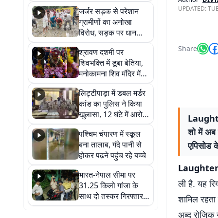
कहा नहीं थी उम्मीद, बेटा
UPDATED:
TUE
जर्जर सड़क से परेशान
था तो किसी को बोलने की
ग्रामीणों का अनोखा
नहीं थी हिम्मत
विरोध, सड़क पर धान
रोपकर और खाद डालकर
Share
श्रावण दशमी पर
जताया आक्रोश
शिवभक्ति में डूबा बेतिया,
मनोकामना शिव मंदिर में
हुआ भव्य श्रृंगार
लिट्टीपाड़ा में डबल मर्डर
कांड का पुलिस ने किया
खुलासा, 12 घंटे में आरोपी
Laughter
गिरफ्तार
शो में अब
पश्चिम चंपारण में स्कूल
बना तालाब, गंदे पानी से
एपिसोड के
होकर पढ़ने पहुंच रहे बच्चे
Laughter
भारत-नेपाल सीमा पर
ली है. यह रि
31.25 किलो गांजा के
साथ दो तस्कर गिरफ्तार,
शामिल रहता ह
नेपाली नंबर की बाइक
अब्दु रोजिक
जब्त