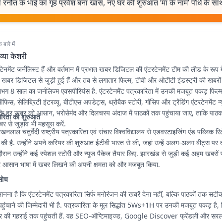
 रनौत के भाई का गृह प्रवेश बना खास, नए घर की शुरुआत ‘मां के नाम’ पौधे के सा
बारे में
व्या केशरी
रटेनमेंट जर्नलिस्ट हैं और वर्तमान में प्रभात खबर डिजिटल की एंटरटेनमेंट टीम की लीड के रूप में
खबर डिजिटल से जुड़ी हुई हैं और तब से लगातार फिल्म, टीवी और ओटीटी इंडस्ट्री की खबर
गभग 8 साल का जर्नलिज्म एक्सपीरियंस है. एंटरटेनमेंट पत्रकारिता में उनकी मजबूत पकड़ फिल्म
फिस, सेलिब्रिटी इंटरव्यू, बीटीएस अपडेट्स, थ्रोबैक स्टोरी, गॉसिप और ट्रेंडिंग एंटरटेनमेंट न
कि हर खबर को आसान, भरोसेमंद और दिलचस्प अंदाज में पाठकों तक पहुंचाया जाए, ताकि पाठक
ारिता की शुरुआत
बर से जुड़ाव भी महसूस करें.
ाखनलाल चतुर्वेदी राष्ट्रीय पत्रकारिता एवं संचार विश्वविद्यालय से एडवरटाइजिंग एंड पब्लिक रिलेश
 की है. उन्होंने अपने करियर की शुरुआत ईटीवी भारत से की, जहां उन्हें अलग-अलग बीट्स पर
ौरान उन्होंने कई स्पेशल स्टोरी और न्यूज पैकेज तैयार किए. झारखंड से जुड़ी कई अहम खबरों
 और आसान भाषा में खबर लिखने की अपनी क्षमता को और मजबूत किया.
सोच
मानना है कि एंटरटेनमेंट पत्रकारिता सिर्फ मनोरंजन की खबरें देना नहीं, बल्कि पाठकों तक सट
ुंचाने की जिम्मेदारी भी है. पत्रकारिता के मूल सिद्धांत 5Ws+1H पर उनकी मजबूत पकड़ है
 की गहराई तक पहुंचती हैं. वह SEO-ऑप्टिमाइज्ड, Google Discover फ्रेंडली और सरल भा