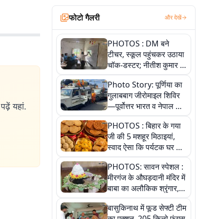
फोटो गैलरी
और देखें
PHOTOS : DM बने
टीचर, स्कूल पहुंचकर उठाया
चॉक-डस्टर; नीतीश कुमार के
इस चहेते अधिकारी को
Photo Story: पूर्णिया का
जानिए
गुलाबबाग जीरोमाइल शिविर
ढ़ें यहां.
—पूर्वोत्तर भारत व नेपाल के
कांवरियों का प्रमुख सेवा धाम
PHOTOS : बिहार के गया
जी की 5 मशहूर मिठाइयां,
स्वाद ऐसा कि पर्यटक घर ले
जाना नहीं भूलते, तस्वीरों में
PHOTOS: सावन स्पेशल :
देखें
मीरगंज के औघड़दानी मंदिर में
बाबा का अलौकिक श्रृंगार,
तस्वीरों में देखें महादेव के कई
बासुकिनाथ में फूड सेफ्टी टीम
मनमोहक स्वरूप
का एक्शन, 205 किलो फंगस