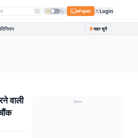
h news
Login
ePaper
पिनियन
शहर चुनें
रने वाली
विज्ञापन
चौंक