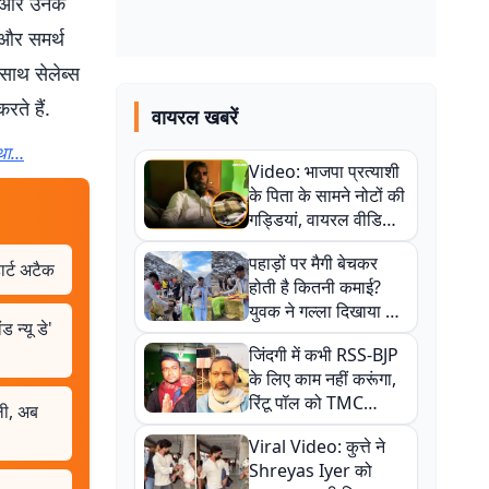
डे और उनके
 और समर्थ
-साथ सेलेब्स
रते हैं.
वायरल खबरें
 था…
Video: भाजपा प्रत्याशी
के पिता के सामने नोटों की
गड्डियां, वायरल वीडियो
से राजनीति में उबाल,
पहाड़ों पर मैगी बेचकर
अजित महतो बोले- TMC
ार्ट अटैक
होती है कितनी कमाई?
की गंदी चाल
युवक ने गल्ला दिखाया तो
न्यू डे'
नौकरी वालों के खड़े हो गए
जिंदगी में कभी RSS-BJP
कान
के लिए काम नहीं करूंगा,
रिंटू पॉल को TMC
ली, अब
ऑफिस में ले जाकर पीटा,
Viral Video: कुत्ते ने
Video वायरल
Shreyas Iyer को