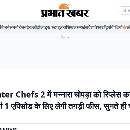
Searc
बिजनेस
मनोरंजन
टेक
ऑटो
लाइफ स्टाइल
राशिफल
धर्म
खेल
देश
विश्व
शॉर्ट्स
वीडियो
ओ
विज्ञापन
r Chefs 2 में मन्नारा चोपड़ा को रिप्लेस क
मा 1 एपिसोड के लिए लेगी तगड़ी फीस, सुनते ही 
A KESHRI