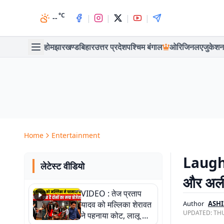
°C
|
|
|
|
--
होम
झारखण्ड
बिहार
उत्तर प्रदेश
पश्चिम बंगाल
ओरिजिनल
एजुकेशन
Home
Entertainment
Laughte
लेटेस्ट वीडियो
और अली ग
VIDEO : तेज प्रताप
यादव को मल्लिका शेरावत
Author
ASHI
UPDATED:
THU
ने पहनाया कोट, लालू के