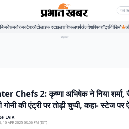
Searc
बिजनेस
मनोरंजन
टेक
ऑटो
लाइफ स्टाइल
राशिफल
धर्म
खेल
देश
विश्व
शॉर्ट्स
वीडियो
ओ
विज्ञापन
r Chefs 2: कृष्णा अभिषेक ने निया शर्मा, 
ोनी की एंट्री पर तोड़ी चुप्पी, कहा- स्टेज पर
SH LATA
, 10 APR 2025 03:06 PM (IST)