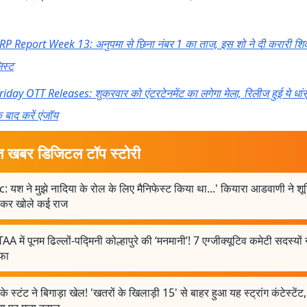
RP Report Week 13: अनुपमा से छिना नंबर 1 का ताज, इस शो ने दी करारी शिकस
स्ट
riday OTT Releases: शुक्रवार को एंटरटेनमेंट का लगेगा मेला, रिलीज हुई ये धांसू 
 बाद करें एंजॉय
त खबर डिजिटल टॉप स्टोरी
: यश ने मुझे नादिया के रोल के लिए मैनिफेस्ट किया था...' कियारा आडवाणी ने शूट
ेकर खोले कई राज
A में पूनम ढिल्लों-पद्मिनी कोल्हापुरे की ‘मनमानी’! 7 एग्जीक्यूटिव कमेटी सदस्यों 
ीफा
ं के स्टंट ने बिगाड़ा खेल! 'खतरों के खिलाड़ी 15' से बाहर हुआ यह स्ट्रांग कंटेस्टे