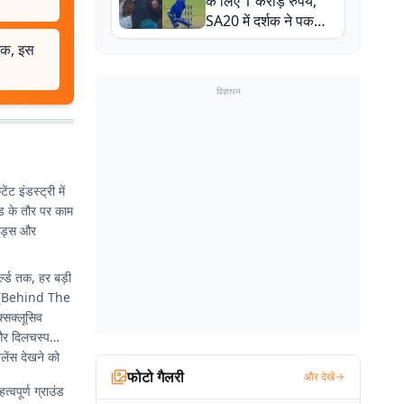
के लिए 1 करोड़ रुपये,
SA20 में दर्शक ने पकड़ा
एक हाथ से गजब का कैच
तक, इस
विज्ञापन
 इंडस्ट्री में
ेड के तौर पर काम
ेंड्स और
्ल्ड तक, हर बड़ी
BTS (Behind The
्सक्लूसिव
 और दिलचस्प
लेंस देखने को
फोटो गैलरी
और देखें
्वपूर्ण ग्राउंड