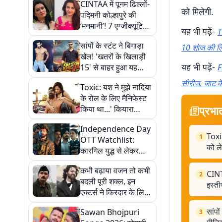
CINTAA में पूनम ढिल्लों-
को मिलेगी.
पद्मिनी कोल्हापुरे की
‘मनमानी’! 7 एग्जीक्यूटिव
यह भी पढ़ें-
T
कमेटी सदस्यों ने दिया
सांपों के स्टंट ने बिगाड़ा
इस्तीफा
10 शोज की लि
खेल! 'खतरों के खिलाड़ी
यह भी पढ़ें-
15' से बाहर हुआ यह
F
स्ट्रांग कंटेस्टेंट, सोशल
सीरीज, जाट के
Toxic: यश ने मुझे नादिया
मीडिया पर मचा बवाल
के रोल के लिए मैनिफेस्ट
प्रभा
किया था...' कियारा
आडवाणी ने शूटिंग सेट को
Independence Day
लेकर खोले कई राज
Toxic
1
OTT Watchlist:
को ल
कारगिल युद्ध से लेकर
जासूसी थ्रिलर तक, इस
कभी बढ़ाया वजन तो कभी
स्वतंत्रता दिवस OTT पर
CINTA
2
बदली पूरी शक्ल, इन
जरूर देखें ये 6 देशभक्ति
इस्त
एक्टर्स ने किरदार के लिए
फिल्में
किया गजब ट्रांसफॉर्मेशन
सांपो
Sawan Bhojpuri
3