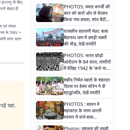
 इंटरव्यू भी किए.
PHOTOS: ममता बनर्जी की
नी सेवाएं दीं.
कार को चारों ओर से घेरकर
किया गया हमला, शांत बैठी
रहीं तृणमूल सुप्रीमो
ा एवं संचार
राजकीय श्रावणी मेला: बाबा
्नलिज्म के 5Ws +
बैद्यनाथ धाम में उमड़ी भक्तों
योगी माना जाता
की भीड़, देखें तस्वीरें
PHOTOS: भारत छोड़ो
आंदोलन के 84 साल, तस्वीरों
में देखिए 1942 के ‘करो या
मरो’ आंदोलन की कहानी
शहीद निर्मल महतो के शहादत
दिवस पर हेमंत सोरेन ने दी
श्रद्धांजलि, देखें तस्वीरें
PHOTOS : सावन में
ढ़ें यहां.
महाकाल के भस्म आरती
स्वरूप में सजे बाबा
औघड़दानी, तस्वीरों में करें
Photos: मशरूम की सब्जी
अद्भुत दर्शन