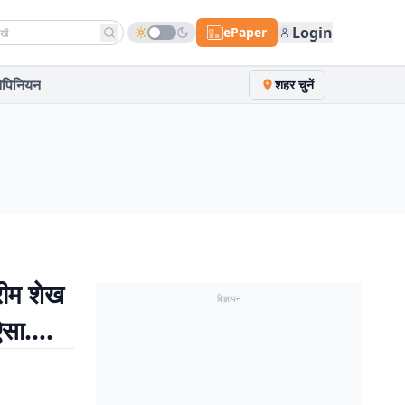
h news
Login
ePaper
पिनियन
शहर चुनें
रीम शेख
विज्ञापन
 ऐसा….