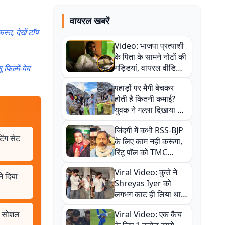
वायरल खबरें
्त, देखें टॉप
Video: भाजपा प्रत्याशी
के पिता के सामने नोटों की
गड्डियां, वायरल वीडियो
फिल्में-वेब
से राजनीति में उबाल,
पहाड़ों पर मैगी बेचकर
अजित महतो बोले- TMC
होती है कितनी कमाई?
की गंदी चाल
युवक ने गल्ला दिखाया तो
नौकरी वालों के खड़े हो गए
जिंदगी में कभी RSS-BJP
कान
िंग सेट
के लिए काम नहीं करूंगा,
रिंटू पॉल को TMC
ऑफिस में ले जाकर पीटा,
Viral Video: कुत्ते ने
Video वायरल
ने दिया
Shreyas Iyer को
लगभग काट ही लिया था,
न्यूजीलैंड सीरीज से पहले
ंट, सोशल
Viral Video: एक कैच
बाल-बाल बचे