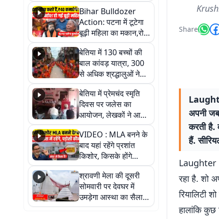
लाल ने क्यों कहा दिल
Krush
Bihar Bulldozer
थाम कर बैठिए, वीडियो में
Action: पटना में टूटेगा
जानें पूरा सच
Share
बूढ़ी महिला का मकान,रोते
रोते हुई बेहोश; वीडियो में
बेतिया में 130 बच्चों की
देखिए पूरा मामला
बाल कांवड़ यात्रा, 300
से अधिक श्रद्धालुओं ने
लिया हिस्सा
बेतिया में प्रेमचंद स्मृति
Laughter
दिवस पर जलेस का
अपनी जबरद
आयोजन, लेखकों ने आम
जनता को जागरूक करने
करती है. 
VIDEO : MLA बनने के
का लिया संकल्प
हैं. सीरि
बाद यहां रहेंगे प्रशांत
किशोर, किसके होंगे
Laughter Ch
पड़ोसी? वीडियो में देखिए
श्रावणी मेला की दूसरी
कैसा है पीके का नया
रहा है. शो अ
सोमवारी पर देवघर में
ठिकाना
रियालिटी शो
उमड़ेगा आस्था का सैलाब,
तीन लाख से अधिक
हालांकि कुछ 
श्रद्धालुओं के पहुंचने का