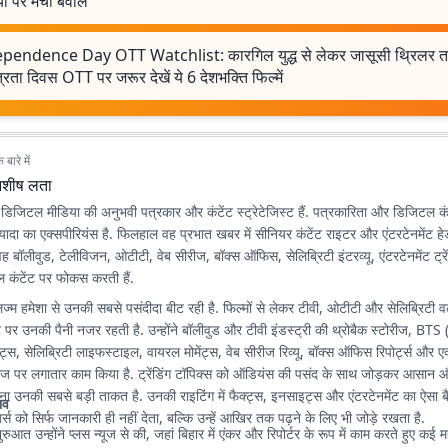
या पर मचा बवाल
pendence Day OTT Watchlist: कारगिल युद्ध से लेकर जासूसी थ्रिलर 
त्रता दिवस OTT पर जरूर देखें ये 6 देशभक्ति फिल्में
बारे में
शीष लता
डिजिटल मीडिया की अनुभवी पत्रकार और कंटेंट स्ट्रेटेजिस्ट हैं. पत्रकारिता और डिजिटल कंटेंट
 ज्यादा का एक्सपीरियंस है. फिलहाल वह प्रभात खबर में सीनियर कंटेंट राइटर और एंटरटेनमेंट ह
 वह बॉलीवुड, टेलीविजन, ओटीटी, वेब सीरीज, बॉक्स ऑफिस, सेलिब्रिटी इंटरव्यू, एंटरटेनमेंट ट्र
 कंटेंट पर फोकस करती हैं.
लिज्म हमेशा से उनकी सबसे पसंदीदा बीट रही है. फिल्मों से लेकर टीवी, ओटीटी और सेलिब्रिटी वर
पर उनकी पैनी नजर रहती है. उन्होंने बॉलीवुड और टीवी इंडस्ट्री की थ्रोबैक स्टोरीज, 
, सेलिब्रिटी लाइफस्टाइल, वायरल मोमेंट्स, वेब सीरीज रिव्यू, बॉक्स ऑफिस रिपोर्ट्स और एक
ोरीज पर लगातार काम किया है. ट्रेंडिंग टॉपिक्स को ऑडियंस की पसंद के साथ जोड़कर आसान
रना उनकी सबसे बड़ी ताकत है. उनकी राइटिंग में फैक्ट्स, इनसाइट्स और एंटरटेनमेंट का ऐसा बै
भव
र्स को सिर्फ जानकारी ही नहीं देता, बल्कि उन्हें आखिर तक पढ़ने के लिए भी जोड़े रखता है.
ुआत उन्होंने प्लस न्यूज से की, जहां बिहार में एंकर और रिपोर्टर के रूप में काम करते हुए कई महत