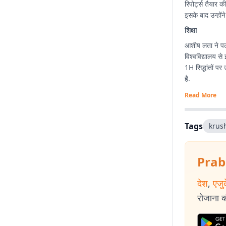
रिपोर्ट्स तैयार 
इसके बाद उन्होंन
शिक्षा
आशीष लता ने पटन
विश्वविद्यालय से
1H सिद्धांतों प
है.
Read More
Tags
krus
Prab
देश
,
एजु
रोजाना की