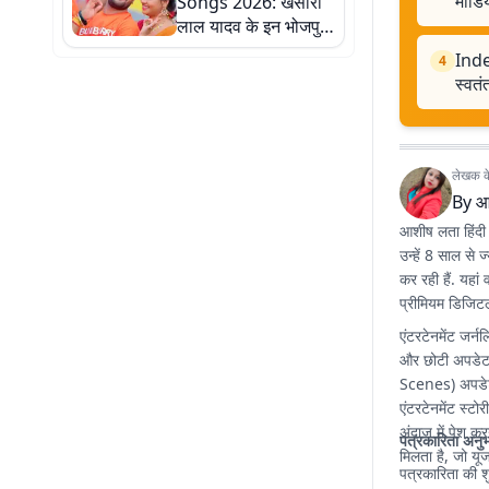
मीडि
Songs 2026: खेसारी
लाल यादव के इन भोजपुरी
गानों से गूंज रहा सावन,
Inde
4
सुनते ही झूम उठेंगे भोले के
स्वतं
भक्त
लेखक के 
By
आ
आशीष लता हिंदी 
उन्हें 8 साल से
कर रही हैं. यहां
प्रीमियम डिजिटल
एंटरटेनमेंट जर्न
और छोटी अपडेट 
Scenes) अपडेट्स
एंटरटेनमेंट स्ट
अंदाज में पेश क
पत्रकारिता अनु
मिलता है, जो यूज
पत्रकारिता की शुर