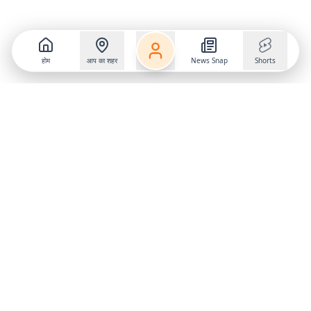
होम
आप का शहर
News Snap
Shorts
Follow us on
X
Download Mobile App
State
›
Jharkhand
›
Hindi News
Gumla News