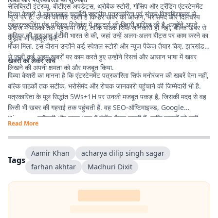
सेलिब्रिटी इंटरव्यू, बीटीएस अपडेट्स, थ्रोबैक स्टोरी, गॉसिप और ट्रेंडिंग एंटरटेनमेंट
दिव्या केशरी ने माखनलाल चतुर्वेदी राष्ट्रीय पत्रकारिता एवं संचार विश्वविद्यालय से
न्यूज पर है. उनकी कोशिश रहती है कि हर खबर को आसान, भरोसेमंद और दिलचस्प
एडवरटाइजिंग एंड पब्लिक रिलेशंस में मास्टर्स की डिग्री हासिल की है. उन्होंने अपने
अंदाज में पाठकों तक पहुंचाया जाए, ताकि पाठक सिर्फ जानकारी ही नहीं, बल्कि खबर से
करियर की शुरुआत ईटीवी भारत से की, जहां उन्हें अलग-अलग बीट्स पर काम करने का
जुड़ाव भी महसूस करें.
मौका मिला. इस दौरान उन्होंने कई स्पेशल स्टोरी और न्यूज पैकेज तैयार किए. झारखंड
से जुड़ी कई अहम खबरों पर काम करते हुए उन्होंने रिसर्च और आसान भाषा में खबर
खबरों को लेकर सोच
लिखने की अपनी क्षमता को और मजबूत किया.
दिव्या केशरी का मानना है कि एंटरटेनमेंट पत्रकारिता सिर्फ मनोरंजन की खबरें देना नहीं,
बल्कि पाठकों तक सटीक, भरोसेमंद और रोचक जानकारी पहुंचाने की जिम्मेदारी भी है.
पत्रकारिता के मूल सिद्धांत 5Ws+1H पर उनकी मजबूत पकड़ है, जिसकी मदद से वह
किसी भी खबर की गहराई तक पहुंचती हैं. वह SEO-ऑप्टिमाइज्ड, Google
Discover फ्रेंडली और सरल भाषा में कंटेंट तैयार करती हैं, ताकि पाठकों को सही
Read More
जानकारी आसानी से मिले और उनका पढ़ने का अनुभव बेहतर हो.
Aamir Khan
acharya dilip singh sagar
Tags
farhan akhtar
Madhuri Dixit