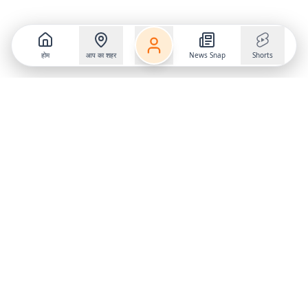
होम
आप का शहर
News Snap
Shorts
Follow us on
X
Download Mobile App
State
›
Jharkhand
›
Hindi News
Gumla News