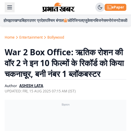
ePaper
होम
झारखण्ड
बिहार
उत्तर प्रदेश
पश्चिम बंगाल
ओरिजिनल
एजुकेशन
बिजनेस
मनोरंजन
टेक
ऑटो
Home
Entertainment
Bollywood
War 2 Box Office: ऋतिक रोशन की
वॉर 2 ने इन 10 फिल्मों के रिकॉर्ड को किया
चकनाचूर, बनी नंबर 1 ब्लॉकबस्टर
Author
ASHISH LATA
UPDATED:
FRI, 15 AUG 2025 07:15 AM (IST)
विज्ञापन