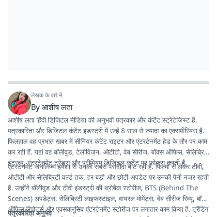
लेखक के बारे में
By
आशीष लता
आशीष लता हिंदी डिजिटल मीडिया की अनुभवी पत्रकार और कंटेंट स्ट्रेटेजिस्ट हैं.
पत्रकारिता और डिजिटल कंटेंट इंडस्ट्री में उन्हें 8 साल से ज्यादा का एक्सपीरियंस है.
फिलहाल वह प्रभात खबर में सीनियर कंटेंट राइटर और एंटरटेनमेंट हेड के तौर पर काम
कर रही हैं. यहां वह बॉलीवुड, टेलीविजन, ओटीटी, वेब सीरीज, बॉक्स ऑफिस, सेलिब्रिटी
इंटरव्यू, एंटरटेनमेंट ट्रेंड्स और प्रीमियम डिजिटल कंटेंट पर फोकस करती हैं.
एंटरटेनमेंट जर्नलिज्म हमेशा से उनकी सबसे पसंदीदा बीट रही है. फिल्मों से लेकर टीवी,
ओटीटी और सेलिब्रिटी वर्ल्ड तक, हर बड़ी और छोटी अपडेट पर उनकी पैनी नजर रहती
है. उन्होंने बॉलीवुड और टीवी इंडस्ट्री की थ्रोबैक स्टोरीज, BTS (Behind The
Scenes) अपडेट्स, सेलिब्रिटी लाइफस्टाइल, वायरल मोमेंट्स, वेब सीरीज रिव्यू, बॉक्स
ऑफिस रिपोर्ट्स और एक्सक्लूसिव एंटरटेनमेंट स्टोरीज पर लगातार काम किया है. ट्रेंडिंग
पत्रकारिता अनुभव