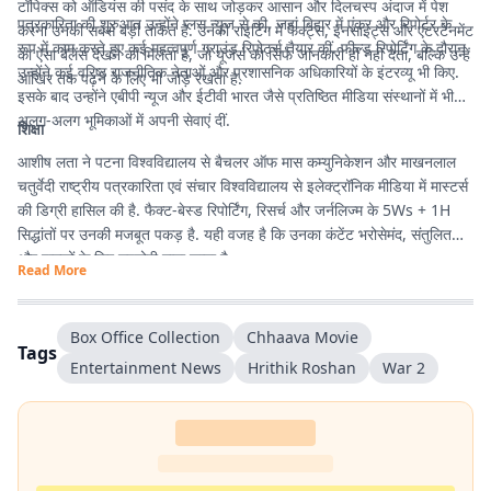
टॉपिक्स को ऑडियंस की पसंद के साथ जोड़कर आसान और दिलचस्प अंदाज में पेश
पत्रकारिता की शुरुआत उन्होंने प्लस न्यूज से की, जहां बिहार में एंकर और रिपोर्टर के
करना उनकी सबसे बड़ी ताकत है. उनकी राइटिंग में फैक्ट्स, इनसाइट्स और एंटरटेनमेंट
रूप में काम करते हुए कई महत्वपूर्ण ग्राउंड रिपोर्ट्स तैयार कीं. फील्ड रिपोर्टिंग के दौरान
का ऐसा बैलेंस देखने को मिलता है, जो यूजर्स को सिर्फ जानकारी ही नहीं देता, बल्कि उन्हें
उन्होंने कई वरिष्ठ राजनीतिक नेताओं और प्रशासनिक अधिकारियों के इंटरव्यू भी किए.
आखिर तक पढ़ने के लिए भी जोड़े रखता है.
इसके बाद उन्होंने एबीपी न्यूज और ईटीवी भारत जैसे प्रतिष्ठित मीडिया संस्थानों में भी
अलग-अलग भूमिकाओं में अपनी सेवाएं दीं.
शिक्षा
आशीष लता ने पटना विश्वविद्यालय से बैचलर ऑफ मास कम्युनिकेशन और माखनलाल
चतुर्वेदी राष्ट्रीय पत्रकारिता एवं संचार विश्वविद्यालय से इलेक्ट्रॉनिक मीडिया में मास्टर्स
की डिग्री हासिल की है. फैक्ट-बेस्ड रिपोर्टिंग, रिसर्च और जर्नलिज्म के 5Ws + 1H
सिद्धांतों पर उनकी मजबूत पकड़ है. यही वजह है कि उनका कंटेंट भरोसेमंद, संतुलित
और पाठकों के लिए उपयोगी माना जाता है.
Read More
Box Office Collection
Chhaava Movie
Tags
Entertainment News
Hrithik Roshan
War 2