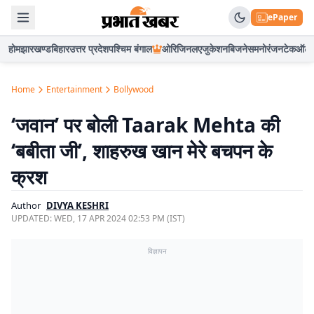
ePaper
होम
झारखण्ड
बिहार
उत्तर प्रदेश
पश्चिम बंगाल
ओरिजिनल
एजुकेशन
बिजनेस
मनोरंजन
टेक
ऑटो
Home
Entertainment
Bollywood
‘जवान’ पर बोली Taarak Mehta की
‘बबीता जी’, शाहरुख खान मेरे बचपन के
क्रश
Author
DIVYA KESHRI
UPDATED:
WED, 17 APR 2024 02:53 PM (IST)
विज्ञापन