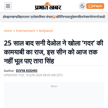
ePaper
होम
झारखण्ड
बिहार
उत्तर प्रदेश
पश्चिम बंगाल
ओरिजिनल
एजुकेशन
बिजनेस
मनोरंजन
टेक
ऑटो
Home
Entertainment
Bollywood
25 साल बाद सनी देओल ने खोला ‘गदर’ की
कामयाबी का राज, इस सीन को आज तक
नहीं भूल पाए तारा सिंह
Author
DIVYA KESHRI
UPDATED:
TUE, 16 JUN 2026 08:45 AM (IST)
विज्ञापन