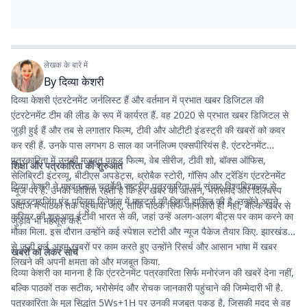
लेखक के बारे में
By
दिव्या केशरी
दिव्या केशरी एंटरटेनमेंट जर्नलिस्ट हैं और वर्तमान में प्रभात खबर डिजिटल की
एंटरटेनमेंट टीम की लीड के रूप में कार्यरत हैं. वह 2020 से प्रभात खबर डिजिटल से
जुड़ी हुई हैं और तब से लगातार फिल्म, टीवी और ओटीटी इंडस्ट्री की खबरों को कवर
कर रही हैं. उनके पास लगभग 8 साल का जर्नलिज्म एक्सपीरियंस है. एंटरटेनमेंट
पत्रकारिता में उनकी मजबूत पकड़ फिल्म, वेब सीरीज, टीवी शो, बॉक्स ऑफिस,
शिक्षा और पत्रकारिता की शुरुआत
सेलिब्रिटी इंटरव्यू, बीटीएस अपडेट्स, थ्रोबैक स्टोरी, गॉसिप और ट्रेंडिंग एंटरटेनमेंट
दिव्या केशरी ने माखनलाल चतुर्वेदी राष्ट्रीय पत्रकारिता एवं संचार विश्वविद्यालय से
न्यूज पर है. उनकी कोशिश रहती है कि हर खबर को आसान, भरोसेमंद और दिलचस्प
एडवरटाइजिंग एंड पब्लिक रिलेशंस में मास्टर्स की डिग्री हासिल की है. उन्होंने अपने
अंदाज में पाठकों तक पहुंचाया जाए, ताकि पाठक सिर्फ जानकारी ही नहीं, बल्कि खबर से
करियर की शुरुआत ईटीवी भारत से की, जहां उन्हें अलग-अलग बीट्स पर काम करने का
जुड़ाव भी महसूस करें.
मौका मिला. इस दौरान उन्होंने कई स्पेशल स्टोरी और न्यूज पैकेज तैयार किए. झारखंड
से जुड़ी कई अहम खबरों पर काम करते हुए उन्होंने रिसर्च और आसान भाषा में खबर
खबरों को लेकर सोच
लिखने की अपनी क्षमता को और मजबूत किया.
दिव्या केशरी का मानना है कि एंटरटेनमेंट पत्रकारिता सिर्फ मनोरंजन की खबरें देना नहीं,
बल्कि पाठकों तक सटीक, भरोसेमंद और रोचक जानकारी पहुंचाने की जिम्मेदारी भी है.
पत्रकारिता के मूल सिद्धांत 5Ws+1H पर उनकी मजबूत पकड़ है, जिसकी मदद से वह