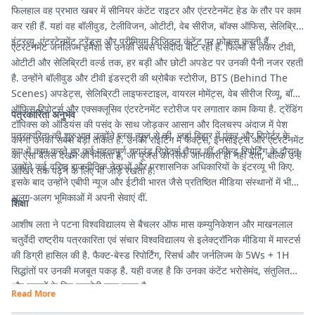
फिलहाल वह प्रभात खबर में सीनियर कंटेंट राइटर और एंटरटेनमेंट हेड के तौर पर काम
कर रही हैं. यहां वह बॉलीवुड, टेलीविजन, ओटीटी, वेब सीरीज, बॉक्स ऑफिस, सेलिब्रिटी
इंटरव्यू, एंटरटेनमेंट ट्रेंड्स और प्रीमियम डिजिटल कंटेंट पर फोकस करती हैं.
एंटरटेनमेंट जर्नलिज्म हमेशा से उनकी सबसे पसंदीदा बीट रही है. फिल्मों से लेकर टीवी,
ओटीटी और सेलिब्रिटी वर्ल्ड तक, हर बड़ी और छोटी अपडेट पर उनकी पैनी नजर रहती
है. उन्होंने बॉलीवुड और टीवी इंडस्ट्री की थ्रोबैक स्टोरीज, BTS (Behind The
Scenes) अपडेट्स, सेलिब्रिटी लाइफस्टाइल, वायरल मोमेंट्स, वेब सीरीज रिव्यू, बॉक्स
ऑफिस रिपोर्ट्स और एक्सक्लूसिव एंटरटेनमेंट स्टोरीज पर लगातार काम किया है. ट्रेंडिंग
पत्रकारिता अनुभव
टॉपिक्स को ऑडियंस की पसंद के साथ जोड़कर आसान और दिलचस्प अंदाज में पेश
पत्रकारिता की शुरुआत उन्होंने प्लस न्यूज से की, जहां बिहार में एंकर और रिपोर्टर के
करना उनकी सबसे बड़ी ताकत है. उनकी राइटिंग में फैक्ट्स, इनसाइट्स और एंटरटेनमेंट
रूप में काम करते हुए कई महत्वपूर्ण ग्राउंड रिपोर्ट्स तैयार कीं. फील्ड रिपोर्टिंग के दौरान
का ऐसा बैलेंस देखने को मिलता है, जो यूजर्स को सिर्फ जानकारी ही नहीं देता, बल्कि उन्हें
उन्होंने कई वरिष्ठ राजनीतिक नेताओं और प्रशासनिक अधिकारियों के इंटरव्यू भी किए.
आखिर तक पढ़ने के लिए भी जोड़े रखता है.
इसके बाद उन्होंने एबीपी न्यूज और ईटीवी भारत जैसे प्रतिष्ठित मीडिया संस्थानों में भी
अलग-अलग भूमिकाओं में अपनी सेवाएं दीं.
शिक्षा
आशीष लता ने पटना विश्वविद्यालय से बैचलर ऑफ मास कम्युनिकेशन और माखनलाल
चतुर्वेदी राष्ट्रीय पत्रकारिता एवं संचार विश्वविद्यालय से इलेक्ट्रॉनिक मीडिया में मास्टर्स
की डिग्री हासिल की है. फैक्ट-बेस्ड रिपोर्टिंग, रिसर्च और जर्नलिज्म के 5Ws + 1H
सिद्धांतों पर उनकी मजबूत पकड़ है. यही वजह है कि उनका कंटेंट भरोसेमंद, संतुलित
और पाठकों के लिए उपयोगी माना जाता है.
Read More