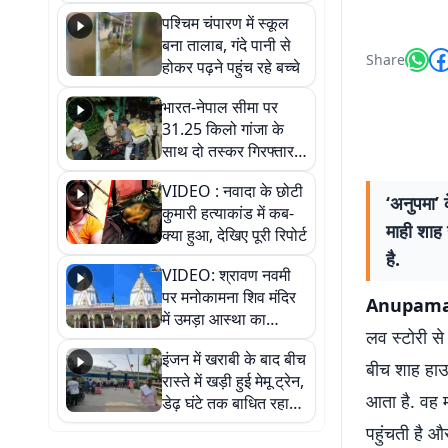
गिरफ्तार
पश्चिम चंपारण में स्कूल
बना तालाब, गंदे पानी से
Share
होकर पढ़ने पहुंच रहे बच्चे
भारत-नेपाल सीमा पर
31.25 किलो गांजा के
साथ दो तस्कर गिरफ्तार,
नेपाली नंबर की बाइक
VIDEO : नवादा के छोटी
जब्त
‘अनुपमा’ 
कुमारी हत्याकांड में कब-
माही शाह 
क्या हुआ, देखिए पूरी रिपोर्ट
है.
VIDEO: श्रावण नवमी
पर मनोकामना शिव मंदिर
Anupam
में उमड़ा आस्था का
लव स्टोरी से
सैलाब, हर-हर महादेव के
इंजन में खराबी के बाद बीच
जयघोष से गूंजा परिसर
बीच शाह हाउस 
रास्ते में खड़ी हुई मेमू ट्रेन,
आता है. वह 
डेढ़ घंटे तक बाधित रहा
आवागमन
पहुंचती है औ