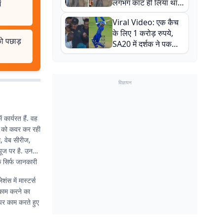
लगभग काट ही लिया था,
ं
न्यूजीलैंड सीरीज से पहले
Viral Video: एक कैच
बाल-बाल बचे
के लिए 1 करोड़ रुपये,
ो पछाड़
SA20 में दर्शक ने पकड़ा
एक हाथ से गजब का कैच
विज्ञापन
 कार्यरत हैं. वह
ों को कवर कर रही
, वेब सीरीज,
्यूज पर है. उनकी
 सिर्फ जानकारी
ंस में मास्टर्स
 काम करने का
 पर काम करते हुए