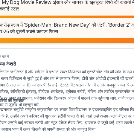
My Dog Movie Review :इंसान और जानवर के खूबसूरत रिश्ते की कहानी मे
कर"है स्टार
करोड़ क्लब में 'Spider-Man: Brand New Day' की एंट्री, 'Border 2' क
2026 की दूसरी सबसे कमाऊ फिल्म
बारे में
व्या केशरी
रटेनमेंट जर्नलिस्ट हैं और वर्तमान में प्रभात खबर डिजिटल की एंटरटेनमेंट टीम की लीड के रूप में
खबर डिजिटल से जुड़ी हुई हैं और तब से लगातार फिल्म, टीवी और ओटीटी इंडस्ट्री की खबर
गभग 8 साल का जर्नलिज्म एक्सपीरियंस है. एंटरटेनमेंट पत्रकारिता में उनकी मजबूत पकड़ फिल्म
फिस, सेलिब्रिटी इंटरव्यू, बीटीएस अपडेट्स, थ्रोबैक स्टोरी, गॉसिप और ट्रेंडिंग एंटरटेनमेंट न
कि हर खबर को आसान, भरोसेमंद और दिलचस्प अंदाज में पाठकों तक पहुंचाया जाए, ताकि पाठक
ारिता की शुरुआत
बर से जुड़ाव भी महसूस करें.
ाखनलाल चतुर्वेदी राष्ट्रीय पत्रकारिता एवं संचार विश्वविद्यालय से एडवरटाइजिंग एंड पब्लिक रिलेश
 की है. उन्होंने अपने करियर की शुरुआत ईटीवी भारत से की, जहां उन्हें अलग-अलग बीट्स पर
ौरान उन्होंने कई स्पेशल स्टोरी और न्यूज पैकेज तैयार किए. झारखंड से जुड़ी कई अहम खबरों
 और आसान भाषा में खबर लिखने की अपनी क्षमता को और मजबूत किया.