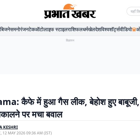
Searc
बिजनेस
मनोरंजन
टेक
ऑटो
लाइफ स्टाइल
राशिफल
धर्म
खेल
देश
विश्व
शॉर्ट्स
वीडियो
ओ
विज्ञापन
: कैफे में हुआ गैस लीक, बेहोश हुए बाबूजी,
िकालने पर मचा बवाल
A KESHRI
, 12 MAY 2026 09:36 AM (IST)