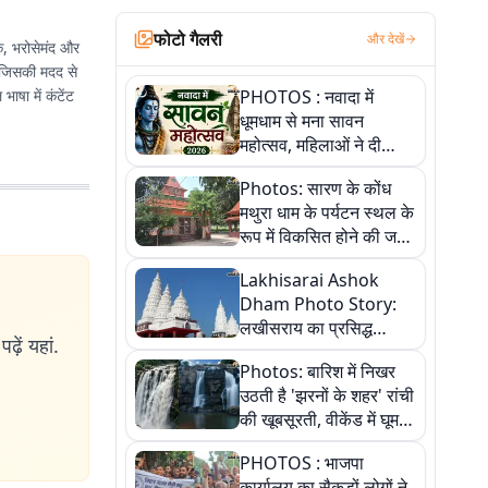
फोटो गैलरी
और देखें
ीक, भरोसेमंद और
, जिसकी मदद से
षा में कंटेंट
PHOTOS : नवादा में
धूमधाम से मना सावन
महोत्सव, महिलाओं ने दी
सांस्कृतिक प्रस्तुतियां
Photos: सारण के कोंध
मथुरा धाम के पर्यटन स्थल के
रूप में विकसित होने की जगी
आस, 9 तस्वीरों में देखें पूरी
Lakhisarai Ashok
कहानी
Dham Photo Story:
लखीसराय का प्रसिद्ध
ढ़ें यहां.
अशोक धाम—आस्था,
Photos: बारिश में निखर
श्रृंगार, अनुष्ठान और
उठती है 'झरनों के शहर' रांची
अलौकिक संध्या आरती के
की खूबसूरती, वीकेंड में घूम
विहंगम दृश्य
आएं ये 5 वादियां
PHOTOS : भाजपा
कार्यालय का सैकड़ों लोगों ने