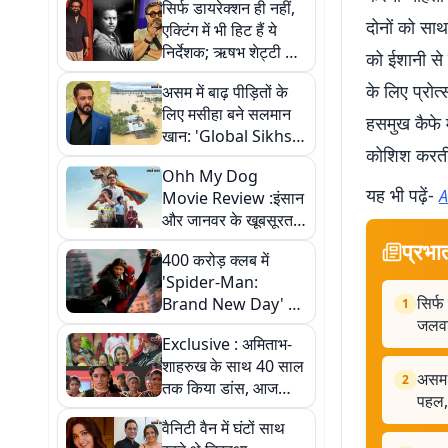
सिर्फ डायरेक्शन ही नहीं,
दोनों को साथ
एक्टिंग में भी हिट हैं ये
निर्देशक; ऋषभ शेट्टी से
को ईशानी से 
लेकर गुरु दत्त तक का
के लिए प्रोत
असम में बाढ़ पीड़ितों के
जलवा
लिए मसीहा बने सलमान
हसमुख कैफे म
खान: 'Global Sikhs'
कोशिश करती 
संग शुरू की 'आशियाना'
Ohh My Dog
पहल, बेघरों को मिलेंगे
यह भी पढ़ें-
A
Movie Review :इंसान
शेल्टर
और जानवर के खूबसूरत
रिश्ते की कहानी में
प्रभा
400 करोड़ क्लब में
"ऑस्कर"है स्टार
'Spider-Man:
सिर्फ
Brand New Day' की
1
जलव
एंट्री, 'Border 2' को
Exclusive : अमिताभ-
पछाड़ बनी 2026 की
शाहरुख के साथ 40 साल
दूसरी सबसे कमाऊ फिल्म
असम म
2
तक किया डांस, आज
पहल, 
लोकल ट्रेन में काम ढूंढती
वैनिटी वैन में घंटों साथ
हैं रुबीना खान...