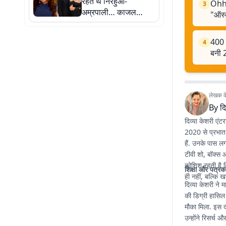
रहते थे निरहुआ-
Ohh 
3
अम्रपाली… काजल
"ऑस्
राघवानी का खुलासा,
बोलीं- डायरेक्टर को खुद
400 
4
लेने आना पड़ा
बनी 
लेखक के 
By
दि
दिव्या केशरी एंट
2020 से प्रभात 
हैं. उनके पास ल
टीवी शो, बॉक्स ऑ
कोशिश रहती है 
शिक्षा और पत्रक
ही नहीं, बल्कि ख
दिव्या केशरी ने म
की डिग्री हासिल
मौका मिला. इस द
उन्होंने रिसर्च