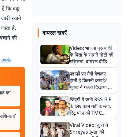
है कि बंकू
ई जारी रखने
 जाता है.
वायरल खबरें
 बचाने की
Video: भाजपा प्रत्याशी
के पिता के सामने नोटों की
ा आरोप
गड्डियां, वायरल वीडियो
से राजनीति में उबाल,
पहाड़ों पर मैगी बेचकर
अजित महतो बोले- TMC
होती है कितनी कमाई?
की गंदी चाल
युवक ने गल्ला दिखाया तो
त तक का
नौकरी वालों के खड़े हो गए
जिंदगी में कभी RSS-BJP
कान
के लिए काम नहीं करूंगा,
रिंटू पॉल को TMC
'आशियाना'
ऑफिस में ले जाकर पीटा,
Viral Video: कुत्ते ने
Video वायरल
Shreyas Iyer को