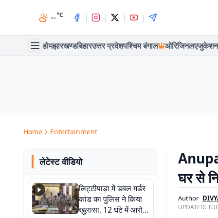
°C
|
|
|
|
--
होम
झारखण्ड
बिहार
उत्तर प्रदेश
पश्चिम बंगाल
ओरिजिनल
एजुकेशन
Home
Entertainment
Anupama
लेटेस्ट वीडियो
घर से न
लिट्टीपाड़ा में डबल मर्डर
कांड का पुलिस ने किया
Author
DIVY
UPDATED:
TUE
खुलासा, 12 घंटे में आरोपी