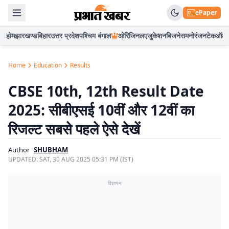
ePaper
होम
झारखण्ड
बिहार
उत्तर प्रदेश
पश्चिम बंगाल
ओरिजिनल
एजुकेशन
बिजनेस
मनोरंजन
टेक
ऑटो
Home
Education
Results
CBSE 10th, 12th Result Date
2025: सीबीएसई 10वीं और 12वीं का
रिजल्ट सबसे पहले ऐसे देखें
Author
SHUBHAM
UPDATED:
SAT, 30 AUG 2025 05:31 PM (IST)
विज्ञापन