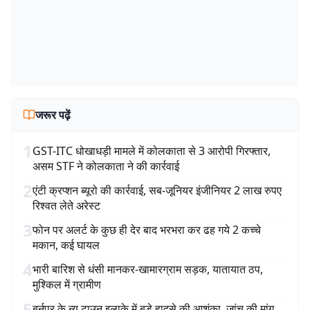
जरूर पढ़ें
1
GST-ITC धोखाधड़ी मामले में कोलकाता से 3 आरोपी गिरफ्तार,
असम STF ने कोलकाता ने की कार्रवाई
2
एंटी क्रप्शन ब्यूरो की कार्रवाई, सब-जूनियर इंजीनियर 2 लाख रुपए
रिश्वत लेते अरेस्ट
3
फोन पर अलर्ट के कुछ ही देर बाद भरभरा कर ढह गये 2 कच्चे
मकान, कई घायल
4
भारी बारिश से धंसी मानकर-खामारग्राम सड़क, यातायात ठप,
मुश्किल में ग्रामीण
5
बर्नपुर के न्यू टाउन इलाके में बड़े हादसे की आशंका, जांच की मांग