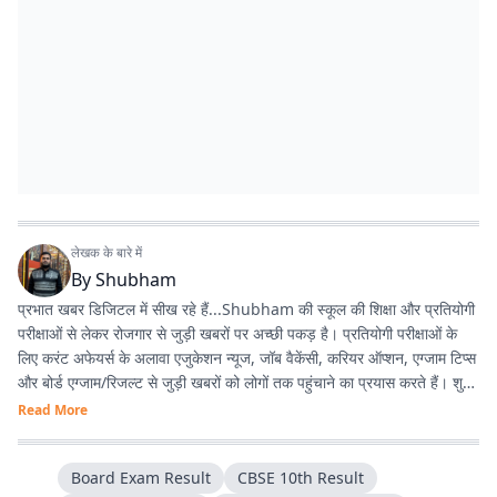
लेखक के बारे में
By
Shubham
प्रभात खबर डिजिटल में सीख रहे हैं...Shubham की स्कूल की शिक्षा और प्रतियोगी
परीक्षाओं से लेकर रोजगार से जुड़ी खबरों पर अच्छी पकड़ है। प्रतियोगी परीक्षाओं के
लिए करंट अफेयर्स के अलावा एजुकेशन न्यूज, जॉब वैकेंसी, करियर ऑप्शन, एग्जाम टिप्स
और बोर्ड एग्जाम/रिजल्ट से जुड़ी खबरों को लोगों तक पहुंचाने का प्रयास करते हैं। शुभम
को कुल 5 वर्षों का अनुभव है और वह पूर्व में स्टडी अब्राॅड प्लेटफाॅर्म LeverageEdu
Read More
और दैनिक जागरण (Dainik Jagran) में कंटेंट क्रिएटर/डेवलपर रहे चुके हैं। शुभम
से shubham@prabhatkhabar.in और 9721551782 पर कॉन्टैक्ट किया
Board Exam Result
CBSE 10th Result
जा सकता है।