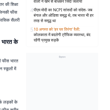
वालों ने खंभे से बांधकर जिंदा जलाया
तर की शिक्षा
4
पीएम मोदी का NCPI सांसदों को संदेश- जब
े जिनकी फीस
बंगाल और ओडिशा समृद्ध थे, तब भारत भी हर
 मासिक सैलरी
तरह से समृद्ध था
5
10 अगस्त को ‘हर घर तिरंगा’ रैली
:
कोलकाता में बदलेगी ट्रैफिक व्यवस्था, बंद
रहेंगी प्रमुख सड़कें
भारत के
विज्ञापन
 की फीस भारत
स्कूलों में
फ़ लड़कों के
की फ़ीस करीब