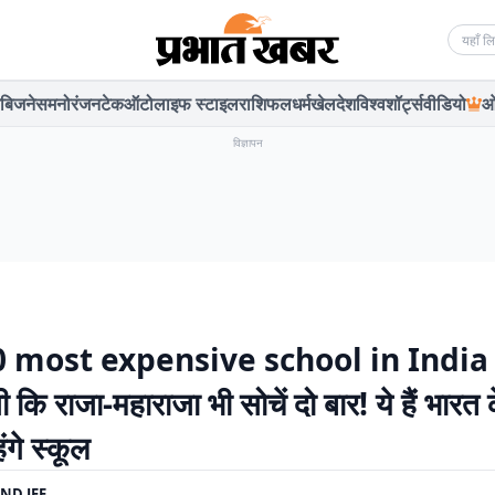
Searc
बिजनेस
मनोरंजन
टेक
ऑटो
लाइफ स्टाइल
राशिफल
धर्म
खेल
देश
विश्व
शॉर्ट्स
वीडियो
ओ
विज्ञापन
0 most expensive school in India
कि राजा-महाराजा भी सोचें दो बार! ये हैं भारत
गे स्कूल
ND JEE