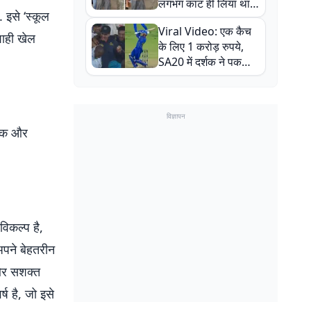
लगभग काट ही लिया था,
 इसे ‘स्कूल
न्यूजीलैंड सीरीज से पहले
Viral Video: एक कैच
बाल-बाल बचे
शाही खेल
के लिए 1 करोड़ रुपये,
SA20 में दर्शक ने पकड़ा
एक हाथ से गजब का कैच
विज्ञापन
नीक और
.
विकल्प है,
अपने बेहतरीन
 और सशक्त
ष है, जो इसे