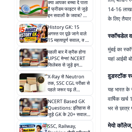
क्या आपका बच्चा दे पाता
है फ्रीडम फाइटर से जुड़े
14-16 लाख रु
इन सवालों के जवाब? आज
के लिए तैयार
ही चेक करें अपने लाडले
History GK: 15
की नॉलेज
अगस्त पर पूछे जाने वाले
स्कॉचडेल वर्
15 महत्वपूर्ण सवाल, क्या
आप जानते हैं इनके जवाब?
मुंबई का स्क
पहली बार में क्रैक होगा
UPSC मेन्स! NCERT
यहां आईबी ब
सिलेबस से जुड़े इन
सवालों को जरूर पढ़ें
वुडस्टॉक स्
X-Ray से Neutron
तक, SSC CGL परीक्षा से
यह भारत के सब
पहले जरूर पढ़ लें
डिस्कवरी से जुड़े ये 20+
वार्षिक खर्च
NCERT Based GK
सवाल
Questions: इतिहास से
भर से छात्र प
जुड़े GK के 20+ सवाल-
जवाब, UPSC तैयारी के
मेयो कॉलेज
SSC, Railway,
लिए पूरा गाइड