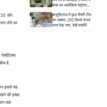
बाबा का अलौकिक श्रृंगार,
तस्वीरों में देखें महादेव के कई
बासुकिनाथ में फूड सेफ्टी टीम
IGCSE और
मनमोहक स्वरूप
का एक्शन, 205 किलो फंगस
 भाग लेने का
लगा पेड़ा नष्ट, देखें तस्वीरें
, रोबोटिक्स
ीच है.
ेकिन इससे यह
खने की इच्छा
ज्ञान तक