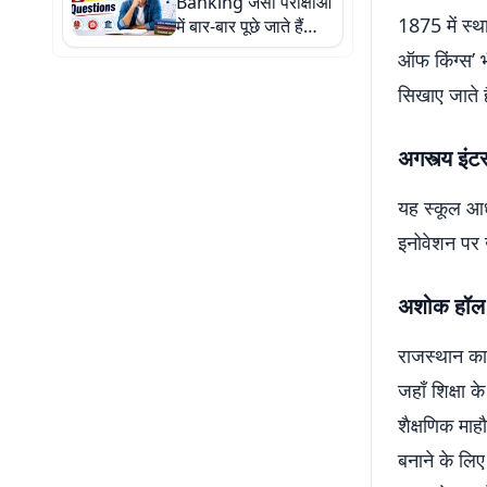
Banking जैसी परीक्षाओं
1875 में स्थ
में बार-बार पूछे जाते हैं
संविधान GK के ये 15
ऑफ किंग्स’ भ
सवाल
सिखाए जाते 
अगस्त्य इंट
यह स्कूल आध
इनोवेशन पर 
अशोक हॉल गर
राजस्थान का 
जहाँ शिक्षा
शैक्षणिक मा
बनाने के लिए