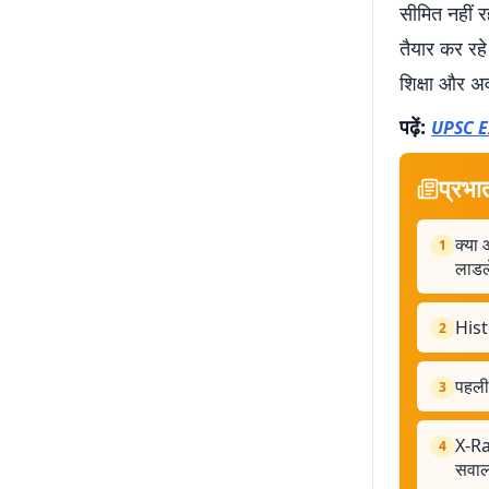
सीमित नहीं रह
तैयार कर रहे
शिक्षा और अव
पढ़ें:
UPSC Exa
प्रभा
क्या 
1
लाडल
Histo
2
पहली 
3
X-Ra
4
सवा