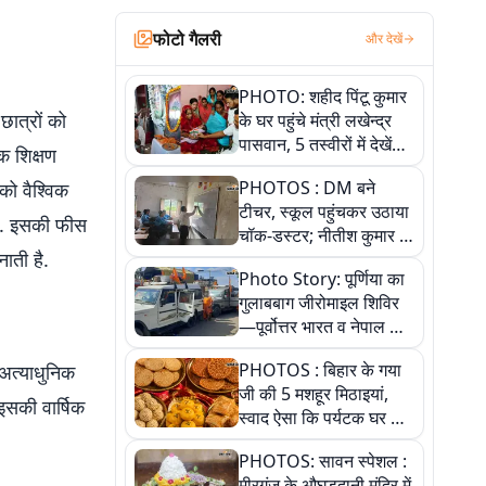
फोटो गैलरी
और देखें
PHOTO: शहीद पिंटू कुमार
ात्रों को
के घर पहुंचे मंत्री लखेन्द्र
पासवान, 5 तस्वीरों में देखें
क शिक्षण
उस भावुक पल की पूरी
PHOTOS : DM बने
को वैश्विक
कहानी
टीचर, स्कूल पहुंचकर उठाया
है. इसकी फीस
चॉक-डस्टर; नीतीश कुमार के
नाती है.
इस चहेते अधिकारी को
Photo Story: पूर्णिया का
जानिए
गुलाबबाग जीरोमाइल शिविर
—पूर्वोत्तर भारत व नेपाल के
कांवरियों का प्रमुख सेवा धाम
PHOTOS : बिहार के गया
 अत्याधुनिक
जी की 5 मशहूर मिठाइयां,
इसकी वार्षिक
स्वाद ऐसा कि पर्यटक घर ले
जाना नहीं भूलते, तस्वीरों में
PHOTOS: सावन स्पेशल :
देखें
मीरगंज के औघड़दानी मंदिर में