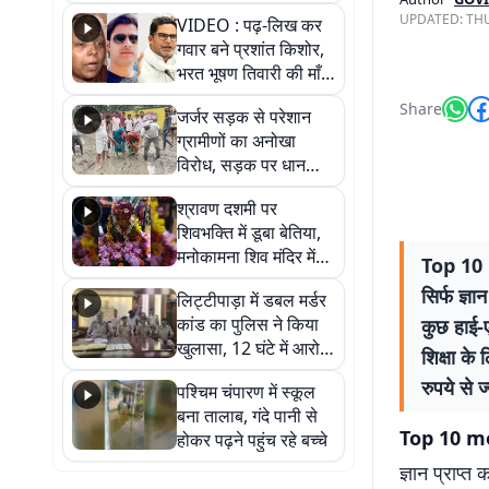
आखिर कब आएगी बहाली?
UPDATED:
THU
VIDEO : पढ़-लिख कर
देखें वीडियो
गवार बने प्रशांत किशोर,
भरत भूषण तिवारी की माँ ने
कहा नहीं थी उम्मीद, बेटा
Share
जर्जर सड़क से परेशान
था तो किसी को बोलने की
ग्रामीणों का अनोखा
नहीं थी हिम्मत
विरोध, सड़क पर धान
रोपकर और खाद डालकर
श्रावण दशमी पर
जताया आक्रोश
शिवभक्ति में डूबा बेतिया,
मनोकामना शिव मंदिर में
Top 10 
हुआ भव्य श्रृंगार
सिर्फ ज्ञ
लिट्टीपाड़ा में डबल मर्डर
कांड का पुलिस ने किया
कुछ हाई-ए
खुलासा, 12 घंटे में आरोपी
शिक्षा के
गिरफ्तार
रुपये से 
पश्चिम चंपारण में स्कूल
बना तालाब, गंदे पानी से
Top 10 mo
होकर पढ़ने पहुंच रहे बच्चे
ज्ञान प्राप्त