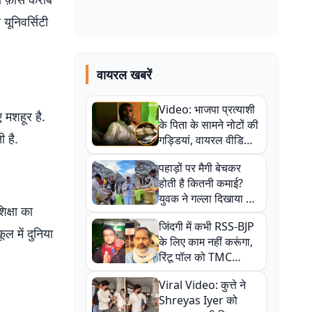
यूनिवर्सिटी
वायरल खबरें
Video: भाजपा प्रत्याशी
 मशहूर है.
के पिता के सामने नोटों की
ी है.
गड्डियां, वायरल वीडियो
से राजनीति में उबाल,
पहाड़ों पर मैगी बेचकर
अजित महतो बोले- TMC
होती है कितनी कमाई?
की गंदी चाल
युवक ने गल्ला दिखाया तो
िक्षा का
नौकरी वालों के खड़े हो गए
जिंदगी में कभी RSS-BJP
कान
ल में दुनिया
के लिए काम नहीं करूंगा,
रिंटू पॉल को TMC
ऑफिस में ले जाकर पीटा,
Viral Video: कुत्ते ने
Video वायरल
Shreyas Iyer को