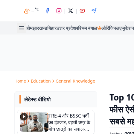
°C
|
|
|
|
--
होम
झारखण्ड
बिहार
उत्तर प्रदेश
पश्चिम बंगाल
ओरिजिनल
एजुकेशन
Home
Education
General Knowledge
Top 1
लेटेस्ट वीडियो
फीस ऐसी 
TRE-4 और BSSC भर्ती
सबसे महं
का इंतजार, बढ़ती उम्र के
बीच छात्रों का सवाल-
Author
GOVI