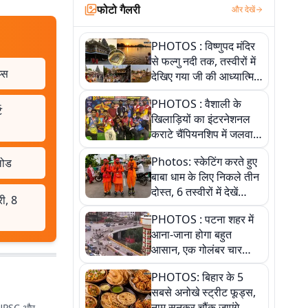
फोटो गैलरी
और देखें
PHOTOS : विष्णुपद मंदिर
से फल्गु नदी तक, तस्वीरों में
प्स
देखिए गया जी की आध्यात्मिक
पहचान
PHOTOS : वैशाली के
ट
खिलाड़ियों का इंटरनेशनल
कराटे चैंपियनशिप में जलवा,
जीते 9 पदक, पांच तस्वीर से
Photos: स्केटिंग करते हुए
लोड
देखिए पूरा खेल
बाबा धाम के लिए निकले तीन
दोस्त, 6 तस्वीरों में देखें
ी, 8
आस्था और जुनून की कहानी
PHOTOS : पटना शहर में
आना-जाना होगा बहुत
आसान, एक गोलंबर चार
फ्लाईओवर को जोड़ेगा
PHOTOS: बिहार के 5
सबसे अनोखे स्ट्रीट फूड्स,
नाम सुनकर चौंक जाएंगे
कई UPSC और