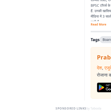
BPSC टॉपर्स के 
हैं. उनकी खासियत
मीडिया में 3 सा
चुकी हैं.
Read More
Tags
Boar
Prab
देश
,
एजु
रोजाना की
SPONSORED LINKS
by Taboola