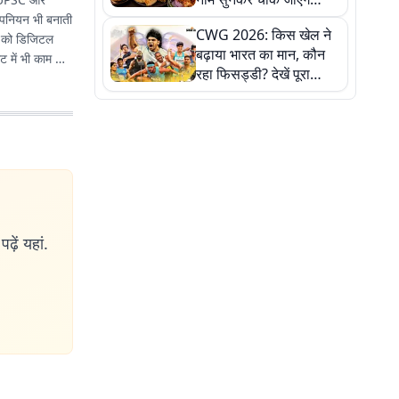
लेकिन स्वाद ऐसा कि बार-बार
 ओपनियन भी बनाती
CWG 2026: किस खेल ने
खाने का करेगा मन
वी को डिजिटल
बढ़ाया भारत का मान, कौन
ाट में भी काम कर
रहा फिसड्डी? देखें पूरा
रिपोर्ट कार्ड
ढ़ें यहां.