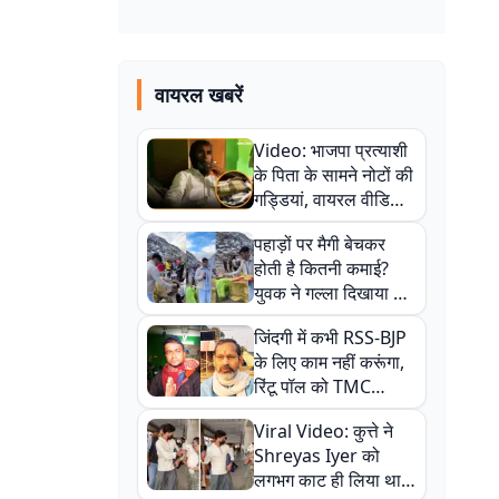
वायरल खबरें
Video: भाजपा प्रत्याशी
के पिता के सामने नोटों की
गड्डियां, वायरल वीडियो
से राजनीति में उबाल,
पहाड़ों पर मैगी बेचकर
अजित महतो बोले- TMC
होती है कितनी कमाई?
की गंदी चाल
युवक ने गल्ला दिखाया तो
नौकरी वालों के खड़े हो गए
जिंदगी में कभी RSS-BJP
कान
के लिए काम नहीं करूंगा,
रिंटू पॉल को TMC
ऑफिस में ले जाकर पीटा,
Viral Video: कुत्ते ने
Video वायरल
Shreyas Iyer को
लगभग काट ही लिया था,