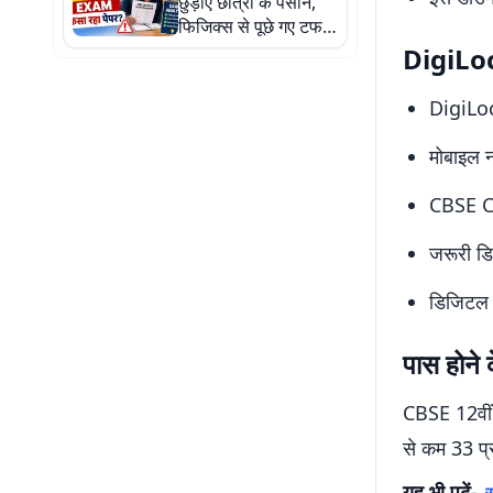
छुड़ाए छात्रों के पसीने,
फिजिक्स से पूछे गए टफ
सवाल
DigiLock
DigiLoc
मोबाइल न
CBSE Cl
जरूरी डिट
डिजिटल 
पास होने
CBSE 12वीं प
से कम 33 प्र
यह भी पढ़ें-