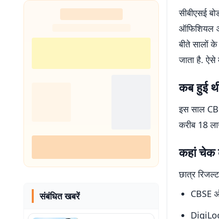
सीबीएसई बोर
ऑफिशियल अपड
बीते सालों क
जाता है. ऐसे
कब हुई थ
इस साल CBSE
करीब 18 लाख 
कहां चे
छात्र रिजल्ट
CBSE ऑ
संबंधित खबरें
DigiLo