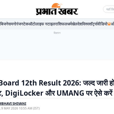
Searc
बिजनेस
मनोरंजन
टेक
ऑटो
लाइफ स्टाइल
राशिफल
धर्म
खेल
देश
विश्व
शॉर्ट्स
वीडियो
ओ
विज्ञापन
oard 12th Result 2026: जल्द जारी ह
ल्ट, DigiLocker और UMANG पर ऐसे करें
BHAVI SHIVANI
, 9 MAY 2026 10:55 AM (IST)