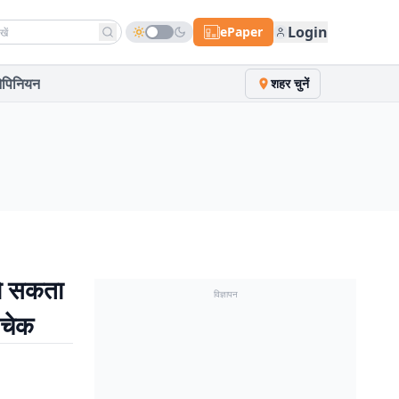
h news
Login
ePaper
पिनियन
शहर चुनें
ो सकता
विज्ञापन
 चेक