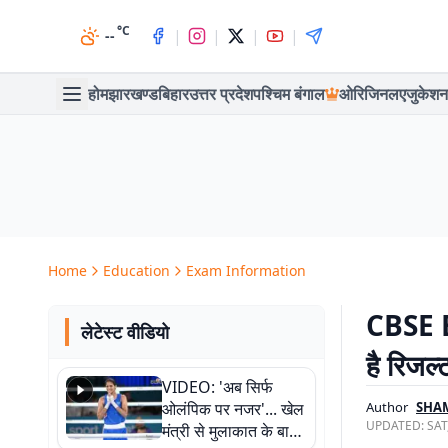
°C
|
|
|
|
--
होम
झारखण्ड
बिहार
उत्तर प्रदेश
पश्चिम बंगाल
ओरिजिनल
एजुकेशन
Home
Education
Exam Information
CBSE B
लेटेस्ट वीडियो
है रिज
VIDEO: 'अब सिर्फ
ओलंपिक पर नजर'... खेल
Author
SHAM
UPDATED:
SAT
मंत्री से मुलाकात के बाद