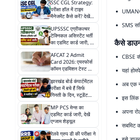
SSC CGL Strategy:
परीक्षा हॉल में टाइम
UMAN
मैनेजमेंट कैसे करें? देखें
सेक्शन-वाइज स्मार्ट
SMS सर्
UPSSSC एग्रीकल्चर
स्ट्रैटेजी
टेक्निकल असिस्टेंट भर्ती
कैसे डाउ
का एडमिट कार्ड जारी, ऐसे
करें डाउनलोड
AFCAT 2 Admit
CBSE की
Card 2026: एयरफोर्स
कॉमन एडमिशन टेस्ट का
यहां होम
एडमिट कार्ड जारी, 8
झारखंड बोर्ड कंपार्टमेंटल
अगस्त को होगी परीक्षा
अब एक न
परीक्षा में बचे हैं सिर्फ
गिनती के दिन, स्टूडेंट
इस लिंक 
भूलकर भी न करें ये
MP PCS मेन्स का
गलतियां
अपना रोल
एडमिट कार्ड जारी, देखें
एग्जाम शेड्यूल
सबमिट कर
रेलवे ग्रुप डी की परीक्षा ने
इसे डाउ