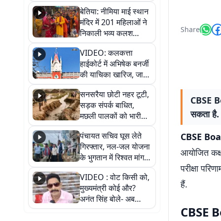
जैसमीन लंबोरिया का बड़ा
बेतिया: नीमिया माई स्थान
बयान
मंदिर में 201 महिलाओं ने
Share
निकाली भव्य कलश
शोभायात्रा, शिवलिंग
VIDEO: कलकत्ता
प्राण-प्रतिष्ठा महोत्सव
हाईकोर्ट में अभिषेक बनर्जी
शुरू
की याचिका खारिज, जानें
क्या है पूरा मामला
सनसरैया छोटी नहर टूटी,
CBSE Bo
सड़क संपर्क बाधित,
सकता है.
मछली पालकों को भारी
नुकसान
पंचायत सचिव घूस लेते
CBSE Boa
गिरफ्तार, नल-जल योजना
आयोजित कक्षा
के भुगतान में रिश्वत मांगना
परीक्षा परि
पड़ा भारी
VIDEO : वोट किसी को,
हैं.
मुख्यमंत्री कोई और?
अनंत सिंह बोले- अब
CBSE Bo
जनता हर चुनाव में देगी
जवाब