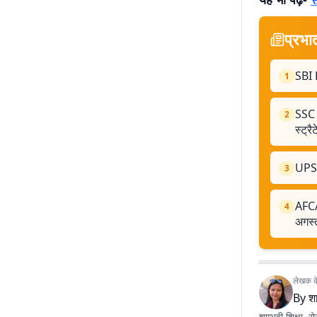
स
प्रभा
SBI P
1
SSC C
2
स्ट्रै
UPSSS
3
AFCA
4
अगस्त
लेखक के 
By
शा
शाम्भवी शिक्षा