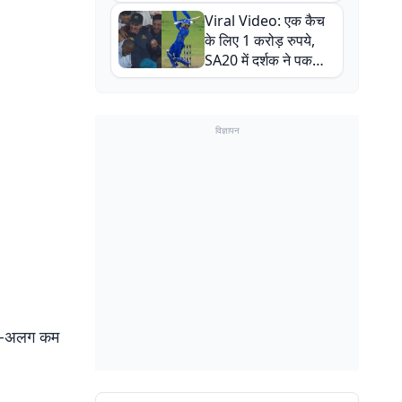
न्यूजीलैंड सीरीज से पहले
Viral Video: एक कैच
बाल-बाल बचे
के लिए 1 करोड़ रुपये,
SA20 में दर्शक ने पकड़ा
एक हाथ से गजब का कैच
विज्ञापन
 अलग-अलग कम