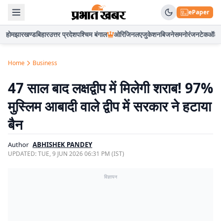
ePaper
होम
झारखण्ड
बिहार
उत्तर प्रदेश
पश्चिम बंगाल
ओरिजिनल
एजुकेशन
बिजनेस
मनोरंजन
टेक
ऑटो
Home
Business
47 साल बाद लक्षद्वीप में मिलेगी शराब! 97%
मुस्लिम आबादी वाले द्वीप में सरकार ने हटाया
बैन
Author
ABHISHEK PANDEY
UPDATED:
TUE, 9 JUN 2026 06:31 PM (IST)
विज्ञापन