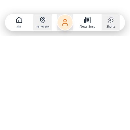
होम
आप का शहर
News Snap
Shorts
Follow us on
X
Download Mobile App
State
›
Jharkhand
›
Hindi News
Gumla News