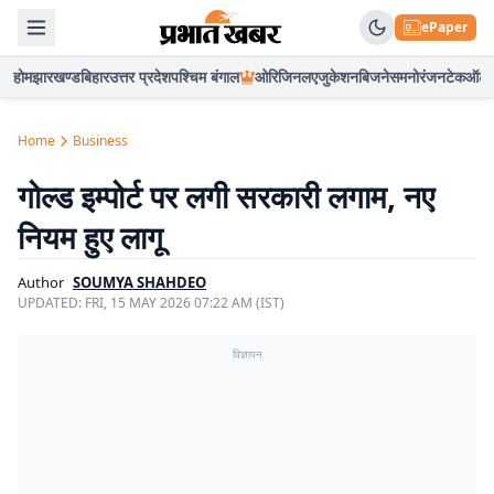
ePaper
होम
झारखण्ड
बिहार
उत्तर प्रदेश
पश्चिम बंगाल
ओरिजिनल
एजुकेशन
बिजनेस
मनोरंजन
टेक
ऑटो
Home
Business
गोल्ड इम्पोर्ट पर लगी सरकारी लगाम, नए
नियम हुए लागू
Author
SOUMYA SHAHDEO
UPDATED:
FRI, 15 MAY 2026 07:22 AM (IST)
विज्ञापन