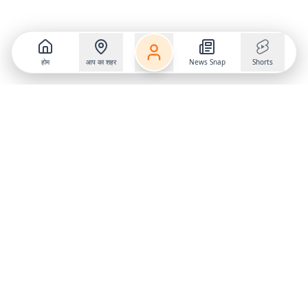
होम
आप का शहर
News Snap
Shorts
Follow us on
X
Download Mobile App
State
›
Jharkhand
›
Hindi News
Gumla News