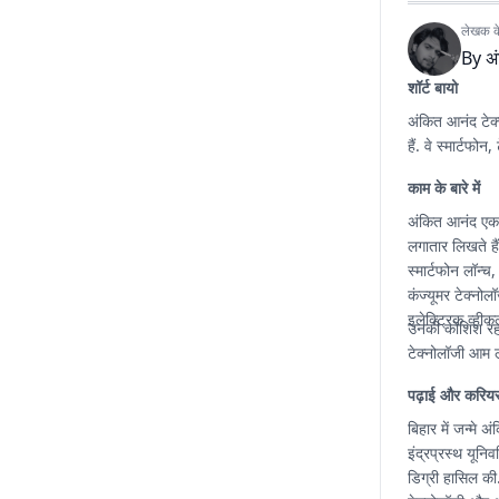
लेखक के 
By
अ
शॉर्ट बायो
अंकित आनंद टेक्
हैं. वे स्मार्टफ
काम के बारे में
अंकित आनंद एक ट
लगातार लिखते हैं
स्मार्टफोन लॉन्च
कंज्यूमर टेक्नोलॉ
इलेक्ट्रिक व्हीक
उनकी कोशिश रहती
टेक्नोलॉजी आम ल
पढ़ाई और करिय
बिहार में जन्मे 
इंद्रप्रस्थ यून
डिग्री हासिल की.