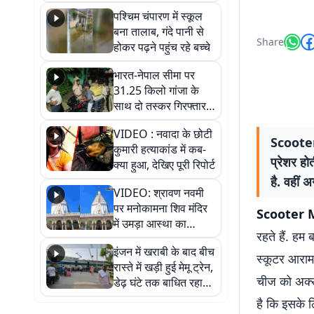
गिरफ्तार
पश्चिम चंपारण में स्कूल
बना तालाब, गंदे पानी से
Share
होकर पढ़ने पहुंच रहे बच्चे
भारत-नेपाल सीमा पर
31.25 किलो गांजा के
साथ दो तस्कर गिरफ्तार,
नेपाली नंबर की बाइक
VIDEO : नवादा के छोटी
जब्त
Scooter
कुमारी हत्याकांड में कब-
प्रेशर हो
क्या हुआ, देखिए पूरी रिपोर्ट
है. वहीं 
VIDEO: श्रावण नवमी
पर मनोकामना शिव मंदिर
Scooter M
में उमड़ा आस्था का
रहते हैं. हम
सैलाब, हर-हर महादेव के
इंजन में खराबी के बाद बीच
जयघोष से गूंजा परिसर
स्कूटर आराम
रास्ते में खड़ी हुई मेमू ट्रेन,
चीज को अक्सर
डेढ़ घंटे तक बाधित रहा
आवागमन
है कि इसके 