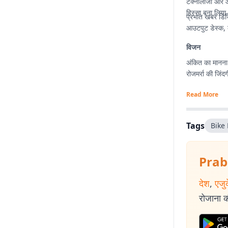
टेक्नोलॉजी और ऑ
हिस्सा बना लिया.
प्रभात खबर डिजि
आउटपुट डेस्क, क
विजन
अंकित का मानना 
रोजमर्रा की जिं
Read More
Tags
Bike
Prab
देश
,
एजु
रोजाना की