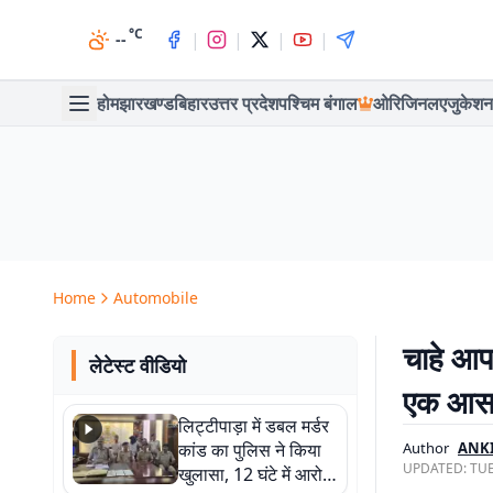
°C
|
|
|
|
--
होम
झारखण्ड
बिहार
उत्तर प्रदेश
पश्चिम बंगाल
ओरिजिनल
एजुकेशन
Home
Automobile
चाहे आ
लेटेस्ट वीडियो
एक आसा
लिट्टीपाड़ा में डबल मर्डर
कांड का पुलिस ने किया
Author
ANK
UPDATED:
TUE
खुलासा, 12 घंटे में आरोपी