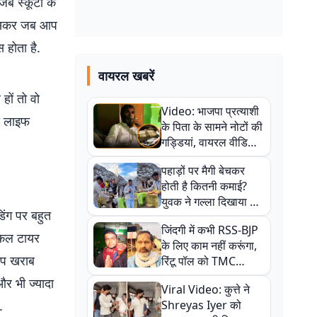
 जब स्कूटी के
. खासकर जब आप
 होता है.
वायरल खबरें
हों तो वो
Video: भाजपा प्रत्याशी
की लाइफ
के पिता के सामने नोटों की
गड्डियां, वायरल वीडियो
से राजनीति में उबाल,
पहाड़ों पर मैगी बेचकर
अजित महतो बोले- TMC
होती है कितनी कमाई?
की गंदी चाल
युवक ने गल्ला दिखाया तो
ंग पर बहुत
नौकरी वालों के खड़े हो गए
जिंदगी में कभी RSS-BJP
कान
लोकल टायर
के लिए काम नहीं करूंगा,
आप खराब
रिंटू पॉल को TMC
ऑफिस में ले जाकर पीटा,
और भी ज्यादा
Viral Video: कुत्ते ने
Video वायरल
.
Shreyas Iyer को