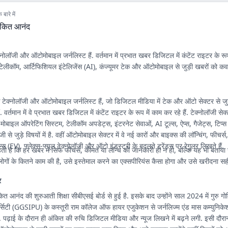
बारे में
ंकित आनंद
नोलॉजी और ऑटोमोबाइल जर्नलिस्ट हैं. वर्तमान में प्रभात खबर डिजिटल में कंटेंट राइटर के रूप
ोन, टेलीकॉम, आर्टिफिशियल इंटेलिजेंस (AI), कंज्यूमर टेक और ऑटोमोबाइल से जुड़ी खबरों को कवर
ेक्नोलॉजी और ऑटोमोबाइल जर्नलिस्ट हैं, जो डिजिटल मीडिया में टेक और ऑटो सेक्टर से जुड़
. वर्तमान में वे प्रभात खबर डिजिटल में कंटेंट राइटर के रूप में काम कर रहे हैं. टेक्नोलॉजी सेक
, मोबाइल ऑपरेटिंग सिस्टम, टेलीकॉम अपडेट्स, इंटरनेट सेवाओं, AI टूल्स, ऐप्स, गैजेट्स, टिप्स
जी से जुड़े विषयों में है. वहीं ऑटोमोबाइल सेक्टर में वे नई कारों और बाइक्स की लॉन्चिंग, फीचर्स
ल्स (EV), फ्लेक्स-फ्यूल टेक्नोलॉजी और ऑटो इंडस्ट्री के बदलते ट्रेंड्स पर रेगुलर लिखते हैं.
 है कि हर खबर में सिर्फ फीचर्स, कीमत या लॉन्च की जानकारी ही न हो, बल्कि यह भी बताया
ोगों के कितने काम की है, उसे इस्तेमाल करने का एक्सपीरियंस कैसा होगा और उसे खरीदना सही 
र
अंकित आनंद की शुरुआती शिक्षा सीबीएसई बोर्ड से हुई है. इसके बाद उन्होंने साल 2024 में गुरु गोब
िवर्सिटी (GGSIPU) के कस्तूरी राम कॉलेज ऑफ हायर एजुकेशन से जर्नलिज्म एंड मास कम्युनिकेशन
 पढ़ाई के दौरान ही अंकित की रुचि डिजिटल मीडिया और न्यूज लिखने में बढ़ने लगी. इसी दौरान 