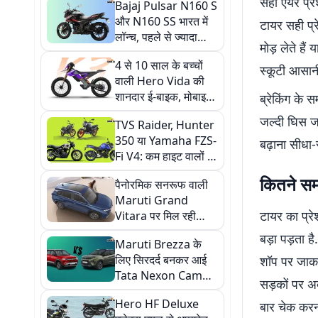
सही एयर प्रे
Bajaj Pulsar N160 S
और N160 SS भारत में
टायर सही प्र
लॉन्च, पहले से ज्यादा
मोड़ लेते है
पावर और स्मार्ट फीचर्स से
4 से 10 साल के बच्चों
लैस
स्कूटी आसानी
वाली Hero Vida की
शानदार ई-बाइक, मोबाइल
ब्रेकिंग के स
से होता है स्पीड मैनेज
जल्दी घिस जा
TVS Raider, Hunter
350 या Yamaha FZS-
बढ़ाना सीधा
Fi V4: कम हाइट वालों के
लिए तीनों में से कौन है
कितने सम
पैनोरमिक सनरूफ वाली
सबसे बेस्ट ऑप्शन?
Maruti Grand
टायर का प्र
Vitara पर मिल रही
₹1.30 लाख तक की छूट,
बड़ा पड़ता ह
Maruti Brezza के
मॉडर्न फीचर्स से लैस है
लिए सिरदर्द बनकर आई
शॉप पर जाक
यह कार
Tata Nexon Camo,
सड़कों पर अ
जानें इस नई कार में ऐसा
Hero HF Deluxe
बार चेक करन
क्या है खास