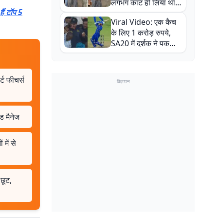
लगभग काट ही लिया था,
ैं टॉप 5
न्यूजीलैंड सीरीज से पहले
Viral Video: एक कैच
बाल-बाल बचे
के लिए 1 करोड़ रुपये,
SA20 में दर्शक ने पकड़ा
एक हाथ से गजब का कैच
ट फीचर्स
विज्ञापन
ड मैनेज
ें से
छूट,