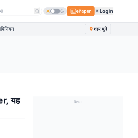
h news
Login
ePaper
पिनियन
शहर चुनें
er, यह
विज्ञापन