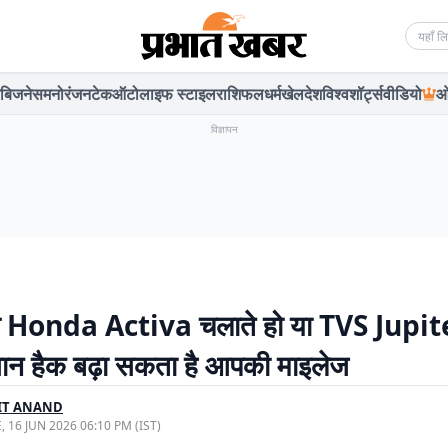
Searc
बिजनेस
मनोरंजन
टेक
ऑटो
लाइफ स्टाइल
राशिफल
धर्म
खेल
देश
विश्व
शॉर्ट्स
वीडियो
ओ
विज्ञापन
प Honda Activa चलाते हो या TVS Jupit
न हैक बढ़ा सकता है आपकी माइलेज
IT ANAND
, 16 JUN 2026 06:10 PM (IST)