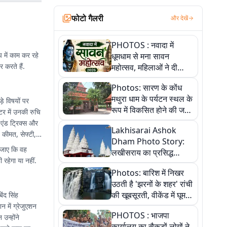
फोटो गैलरी
और देखें
PHOTOS : नवादा में
 में काम कर रहे
धूमधाम से मना सावन
 करते हैं.
महोत्सव, महिलाओं ने दी
सांस्कृतिक प्रस्तुतियां
Photos: सारण के कोंध
मथुरा धाम के पर्यटन स्थल के
े विषयों पर
रूप में विकसित होने की जगी
्टर में उनकी रुचि
आस, 9 तस्वीरों में देखें पूरी
 एंड ट्रिक्स और
Lakhisarai Ashok
कहानी
, कीमत, सेफ्टी,
Dham Photo Story:
 जाए कि वह
लखीसराय का प्रसिद्ध
रहेगा या नहीं.
अशोक धाम—आस्था,
Photos: बारिश में निखर
श्रृंगार, अनुष्ठान और
उठती है 'झरनों के शहर' रांची
अलौकिक संध्या आरती के
की खूबसूरती, वीकेंड में घूम
िंद सिंह
विहंगम दृश्य
आएं ये 5 वादियां
 में ग्रेजुएशन
PHOTOS : भाजपा
उन्होंने
कार्यालय का सैकड़ों लोगों ने