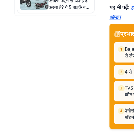
फ्लेक्स फ्यूल से अपग्रेड
यह भी पढ़ें:
करना है? ये 5 बाइकें बन
इ
सकती हैं सबसे बेस्ट
ऑप्शन
ऑप्शन
प्रभा
Baja
1
से लै
4 से 
2
TVS 
3
कौन ह
पैनो
4
मॉडर्