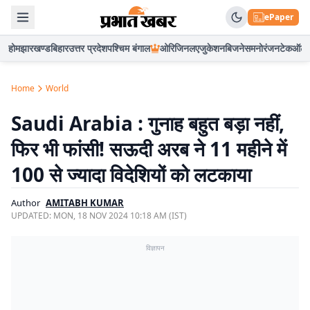
ePaper
होम
झारखण्ड
बिहार
उत्तर प्रदेश
पश्चिम बंगाल
ओरिजिनल
एजुकेशन
बिजनेस
मनोरंजन
टेक
ऑटो
Home
World
Saudi Arabia : गुनाह बहुत बड़ा नहीं,
फिर भी फांसी! सऊदी अरब ने 11 महीने में
100 से ज्यादा विदेशियों को लटकाया
Author
AMITABH KUMAR
UPDATED:
MON, 18 NOV 2024 10:18 AM (IST)
विज्ञापन