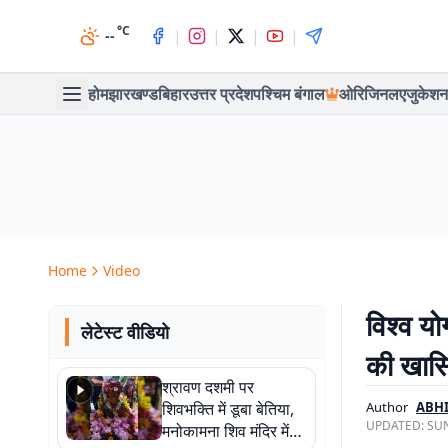
°C
|
|
|
|
--
होम
झारखण्ड
बिहार
उत्तर प्रदेश
पश्चिम बंगाल
ओरिजिनल
एजुकेशन
Home
Video
विश्व यो
लेटेस्ट वीडियो
की खास
श्रावण दशमी पर
शिवभक्ति में डूबा बेतिया,
Author
ABH
UPDATED:
SUN
मनोकामना शिव मंदिर में