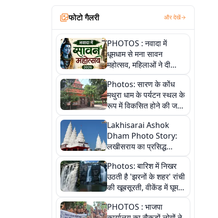
फोटो गैलरी
और देखें
PHOTOS : नवादा में
धूमधाम से मना सावन
महोत्सव, महिलाओं ने दी
सांस्कृतिक प्रस्तुतियां
Photos: सारण के कोंध
मथुरा धाम के पर्यटन स्थल के
रूप में विकसित होने की जगी
आस, 9 तस्वीरों में देखें पूरी
Lakhisarai Ashok
कहानी
Dham Photo Story:
लखीसराय का प्रसिद्ध
अशोक धाम—आस्था,
Photos: बारिश में निखर
श्रृंगार, अनुष्ठान और
उठती है 'झरनों के शहर' रांची
अलौकिक संध्या आरती के
की खूबसूरती, वीकेंड में घूम
विहंगम दृश्य
आएं ये 5 वादियां
PHOTOS : भाजपा
कार्यालय का सैकड़ों लोगों ने