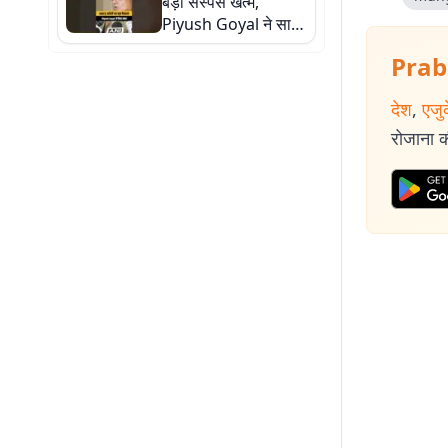
बड़ा सस्पेंस खत्म,
Piyush Goyal ने साफ
कर दिया भारत का रुख...
Prab
देश
,
एजु
रोजाना की