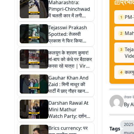
प्रभा
Maharashtra:
Pimpri-Chinchwad
में चलती कार में लगी
PM-Y
1
भीषण आग, देखिए वीडियो
Tejasswi Prakash
Maha
Spotted: तेजस्वी
2
प्रकाश ने फिर किया
पपराज़ी को Ignore?
Teja
3
कलयुग के श्रवण कुमार!
Viral Video |
Vid
मां-बाप को कंधे पर बैठाकर
करवा रहे यात्रा | Viral
कलयुग
Video
4
Gauhar Khan And
Zaid : मिनी माथुर की
पार्टी में छाए गौहर खान
और जैद दरबार, देखें
लेखक के 
Darshan Rawal At
खूबसूरत विजुअल्स
By
A
Mini Mathur
Watch Party: दर्शन
रावल ने मिनी माथुर की
2025 
Brics currency: पर
Tags
पार्टी में लगाई आग
mung