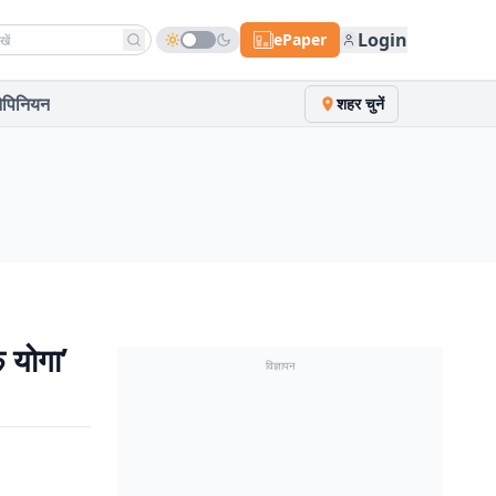
h news
Login
ePaper
पिनियन
शहर चुनें
फ योगा’
विज्ञापन