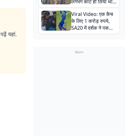
लगभग काट ही लिया था,
न्यूजीलैंड सीरीज से पहले
Viral Video: एक कैच
बाल-बाल बचे
के लिए 1 करोड़ रुपये,
SA20 में दर्शक ने पकड़ा
ढ़ें यहां.
एक हाथ से गजब का कैच
विज्ञापन