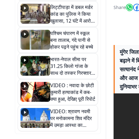
हुआ भव्य श्रृंगार
लिट्टीपाड़ा में डबल मर्डर
Share
कांड का पुलिस ने किया
खुलासा, 12 घंटे में आरोपी
गिरफ्तार
पश्चिम चंपारण में स्कूल
बना तालाब, गंदे पानी से
होकर पढ़ने पहुंच रहे बच्चे
मुंगेर जि
भारत-नेपाल सीमा पर
बढ़ाने मे
31.25 किलो गांजा के
सत्यानंद
साथ दो तस्कर गिरफ्तार,
और आज बि
नेपाली नंबर की बाइक
VIDEO : नवादा के छोटी
दुनियाभर 
जब्त
कुमारी हत्याकांड में कब-
क्या हुआ, देखिए पूरी रिपोर्ट
VIDEO: श्रावण नवमी
पर मनोकामना शिव मंदिर
में उमड़ा आस्था का
सैलाब, हर-हर महादेव के
जयघोष से गूंजा परिसर