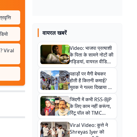
वृत्ति
वायरल खबरें
डियो
Video: भाजपा प्रत्याशी
? Viral
के पिता के सामने नोटों की
गड्डियां, वायरल वीडियो
से राजनीति में उबाल,
पहाड़ों पर मैगी बेचकर
अजित महतो बोले- TMC
होती है कितनी कमाई?
की गंदी चाल
युवक ने गल्ला दिखाया तो
नौकरी वालों के खड़े हो गए
जिंदगी में कभी RSS-BJP
कान
के लिए काम नहीं करूंगा,
रिंटू पॉल को TMC
ऑफिस में ले जाकर पीटा,
Viral Video: कुत्ते ने
Video वायरल
Shreyas Iyer को