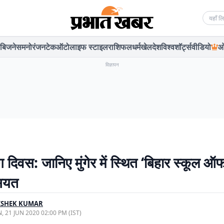
Searc
बिजनेस
मनोरंजन
टेक
ऑटो
लाइफ स्टाइल
राशिफल
धर्म
खेल
देश
विश्व
शॉर्ट्स
वीडियो
ओ
विज्ञापन
ग दिवस: जानिए मुंगेर में स्थित ‘बिहार स्कूल ऑ
ियत
ISHEK KUMAR
, 21 JUN 2020 02:00 PM (IST)