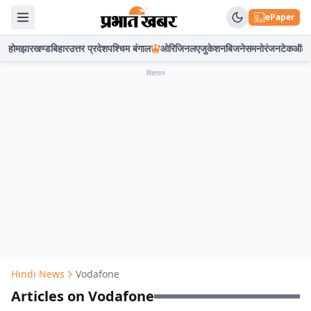
ePaper
होम
झारखण्ड
बिहार
उत्तर प्रदेश
पश्चिम बंगाल
ओरिजिनल
एजुकेशन
बिजनेस
मनोरंजन
टेक
ऑटो
विज्ञापन
Hindi News
Vodafone
Articles on Vodafone