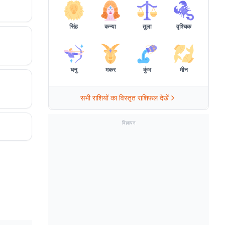
सिंह
कन्या
तुला
वृश्चिक
धनु
मकर
कुंभ
मीन
सभी राशियों का विस्तृत राशिफल देखें
विज्ञापन