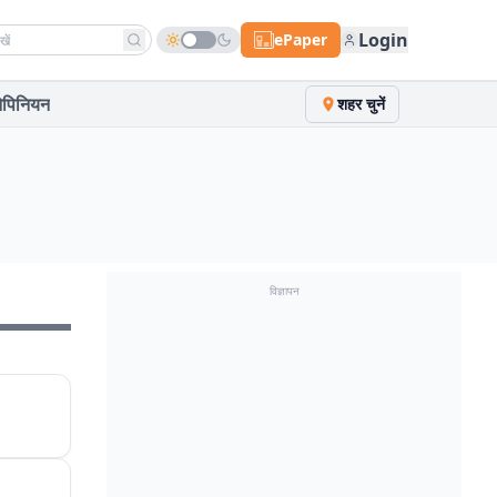
h news
Login
ePaper
पिनियन
शहर चुनें
विज्ञापन