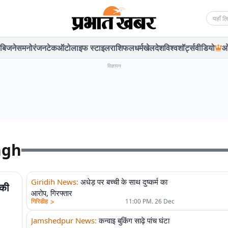
Searc
बिजनेस
मनोरंजन
टेक
ऑटो
लाइफ स्टाइल
राशिफल
धर्म
खेल
देश
विश्व
शॉर्ट्स
वीडियो
ओ
विज्ञापन
ngh
Giridih News
:
अधेड़ पर बच्ची के साथ दुष्कर्म का
 की
आरोप, गिरफ्तार
>
गिरिडीह
11:00 PM. 26 Dec
Jamshedpur News
:
कन्वाइ बुकिंग साढ़े पांच घंटा