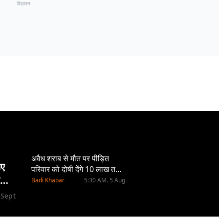
विज्ञापन
अवैध शराब से मौत पर पीड़ित
िए
परिवार को दोषी देंगे 10 लाख तक
कता
का मुआवजा, होगी 10 साल की
Badi Khabar
5:30 AM. 5 Aug
सजा
 Sept