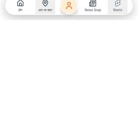
होम
आप का शहर
News Snap
Shorts
Follow us on
X
Download Mobile App
State
›
Jharkhand
›
Hindi News
Gumla News
Bihar News
Dumka News
Delhi News
Ranchi News