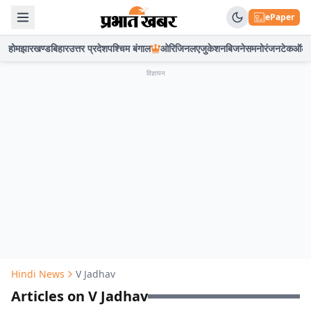
ePaper
होम
झारखण्ड
बिहार
उत्तर प्रदेश
पश्चिम बंगाल
ओरिजिनल
एजुकेशन
बिजनेस
मनोरंजन
टेक
ऑटो
विज्ञापन
Hindi News
V Jadhav
Articles on V Jadhav