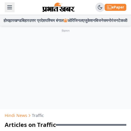
ePaper
होम
झारखण्ड
बिहार
उत्तर प्रदेश
पश्चिम बंगाल
ओरिजिनल
एजुकेशन
बिजनेस
मनोरंजन
टेक
ऑटो
विज्ञापन
Hindi News
Traffic
Articles on Traffic