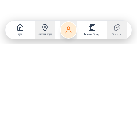
होम
आप का शहर
News Snap
Shorts
Follow us on
X
Download Mobile App
State
›
Jharkhand
›