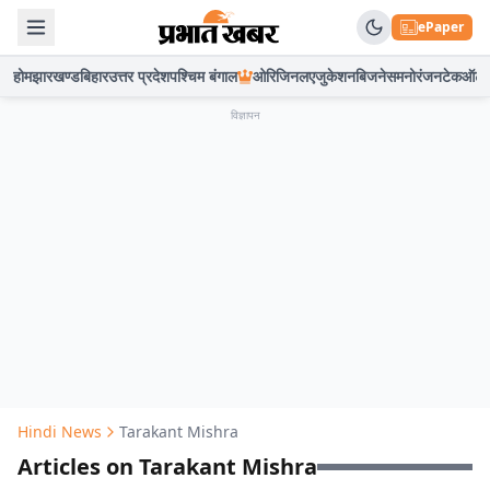
ePaper
होम
झारखण्ड
बिहार
उत्तर प्रदेश
पश्चिम बंगाल
ओरिजिनल
एजुकेशन
बिजनेस
मनोरंजन
टेक
ऑटो
विज्ञापन
Hindi News
Tarakant Mishra
Articles on Tarakant Mishra