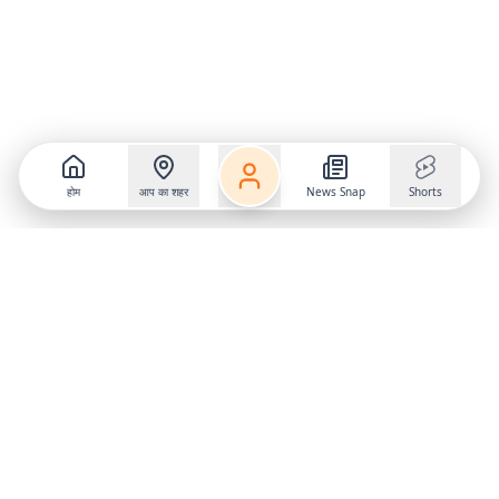
होम
आप का शहर
News Snap
Shorts
Follow us on
X
Download Mobile App