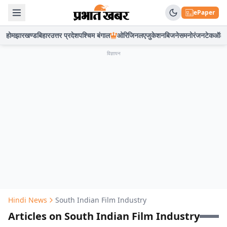
ePaper
होम
झारखण्ड
बिहार
उत्तर प्रदेश
पश्चिम बंगाल
ओरिजिनल
एजुकेशन
बिजनेस
मनोरंजन
टेक
ऑटो
विज्ञापन
Hindi News
South Indian Film Industry
Articles on South Indian Film Industry