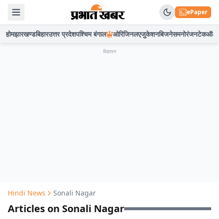
ePaper
होम
झारखण्ड
बिहार
उत्तर प्रदेश
पश्चिम बंगाल
ओरिजिनल
एजुकेशन
बिजनेस
मनोरंजन
टेक
ऑटो
विज्ञापन
Hindi News
Sonali Nagar
Articles on Sonali Nagar