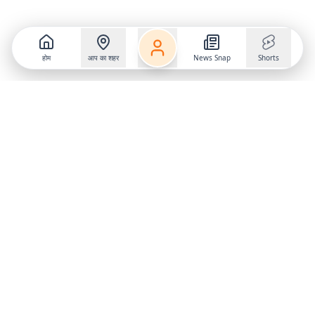
होम
आप का शहर
News Snap
Shorts
Follow us on
X
Download Mobile App
State
›
Jharkhand
›
Hindi News
Gumla News