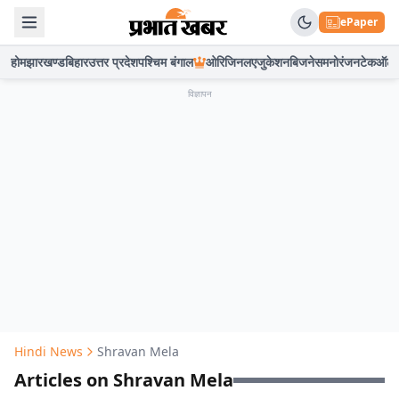
ePaper
होम
झारखण्ड
बिहार
उत्तर प्रदेश
पश्चिम बंगाल
ओरिजिनल
एजुकेशन
बिजनेस
मनोरंजन
टेक
ऑटो
विज्ञापन
Hindi News
Shravan Mela
Articles on Shravan Mela